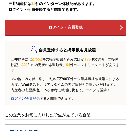
三井物産には
32
件のインターン体験記があります。
ログイン・会員登録すると閲覧できます。
ログイン・会員登録
会員登録すると掲示板も見放題！
三井物産には
27552
件の掲示板書き込みのほか
355
件の選考・面接体
験記、
228
件の内定者の志望動機、
94
件のエントリーシートがありま
す。
その他にみん就に集まった約2万9000件の企業掲示板や就活生による
面接、WEBテスト、リアルタイムの内定情報をご覧いただけます。
内定者の志望動機、ESを参考に就活に挑もう。※パクり厳禁！
ログイン/会員登録
すると閲覧できます。
この企業をお気に入りした学生が見ている企業