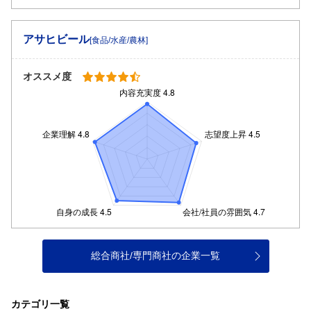
アサヒビール
[食品/水産/農林]
オススメ度
総合商社/専門商社の企業一覧
カテゴリ一覧