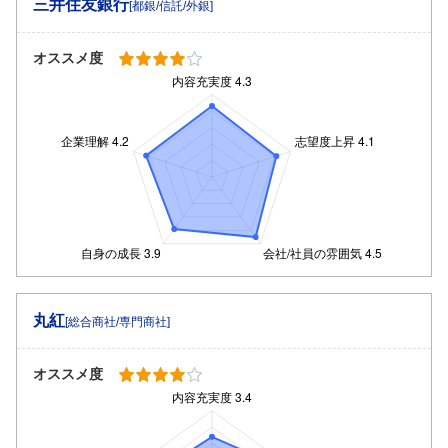
三井住友銀行
[都銀/信託/外銀]
オススメ度
丸紅
[総合商社/専門商社]
オススメ度