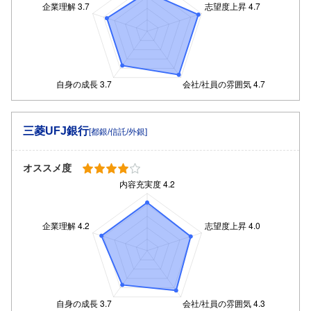
三菱UFJ銀行
[都銀/信託/外銀]
オススメ度