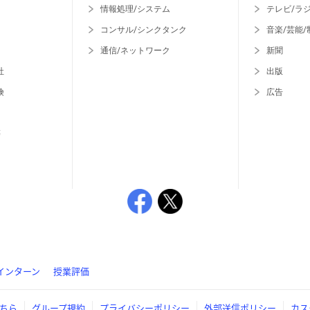
情報処理/システム
テレビ/ラ
コンサル/シンクタンク
音楽/芸能/
通信/ネットワーク
新聞
社
出版
険
広告
等
インターン
授業評価
ちら
グループ規約
プライバシーポリシー
外部送信ポリシー
カス