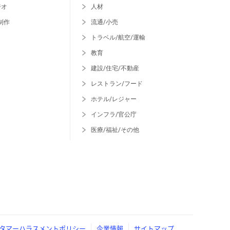
ジオ
人材
制作
流通/小売
トラベル/航空/運輸
教育
建設/住宅/不動産
レストラン/フード
ホテル/レジャー
インフラ/官公庁
医療/福祉/その他
タマーハラスメントポリシー
企業情報
サイトマップ