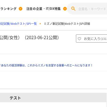
業ランキング
注目の企業・IT/DX特集
記試験/Webテスト/SPI一覧
ミズノ筆記試験|Webテスト|SPI詳細
注目の企業特集
みんなのIT業界新卒就職人気企業ランキング
みんな
[27卒] 本選考体験記投稿キャンペーン
28卒 注目企業特集
27卒 注目企業特集
みんなのDX企業就職ブランド調査
/女性）（2023-06-21公開）
お気に入り
(
131
注目のIT・DX企業特集
28卒 IT・DX企業特集
27卒 IT・DX企業特集
28卒
みんなのIT業界新卒就職人気企業ランキング
みんな
？あなたの就活体験は、これからミズノを志望する後輩へのエールになります！
企業研究
テスト