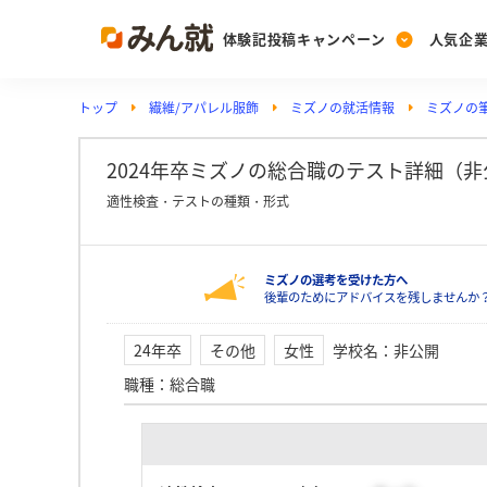
体験記投稿キャンペーン
人気企
トップ
繊維/アパレル服飾
ミズノの就活情報
ミズノの筆
Post
Ranking
PickUp
投稿する
ランキングを見る
注目の企業特集
2024年卒ミズノの総合職のテスト詳細（非公開
適性検査・テストの種類・形式
Vote
ミズノの選考を受けた方へ
投票する
後輩のためにアドバイスを残しませんか
動画で知ろう！業界・
24年卒
その他
女性
学校名
：
非公開
職種
：
総合職