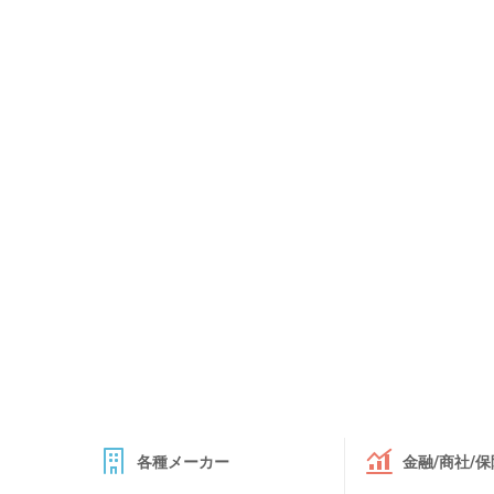
各種メーカー
金融/商社/保