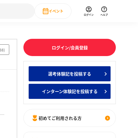
イベント
ログイン
ヘルプ
Event
の新卒就職人気企業ランキング
みんなのインターン人気企業ランキン
直近のイベント一覧
ログイン/会員登録
38
)
もっと見る
 IT・DX現場社員インタビュー
選考体験記を投稿する
の新卒就職人気企業ランキング
みんなのインターン人気企業ランキン
インターン体験記を投稿する
初めてご利用される方