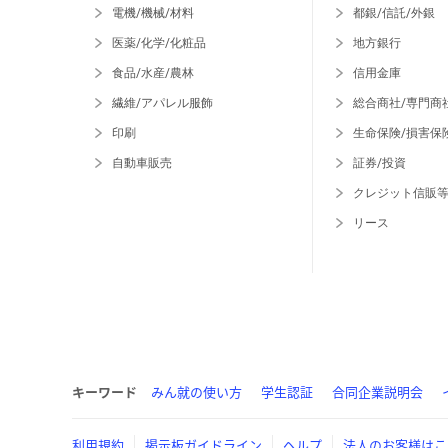
電機/機械/材料
都銀/信託/外銀
医薬/化学/化粧品
地方銀行
食品/水産/農林
信用金庫
繊維/アパレル服飾
総合商社/専門商
印刷
生命保険/損害保
自動車販売
証券/投資
クレジット信販
リース
キーワード
みん就の使い方
学生認証
合同企業説明会
利用規約
掲示板ガイドライン
ヘルプ
法人のお客様はこ