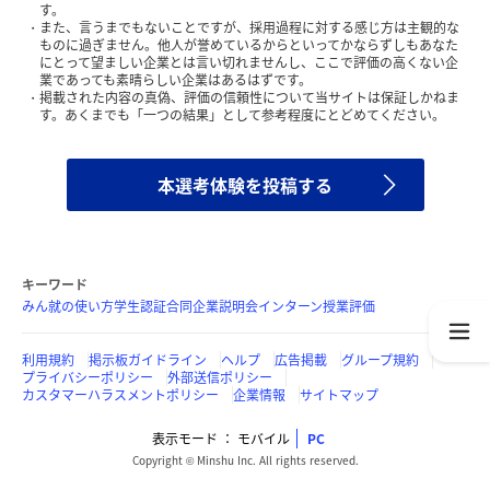
す。
また、言うまでもないことですが、採用過程に対する感じ方は主観的な
ものに過ぎません。他人が誉めているからといってかならずしもあなた
にとって望ましい企業とは言い切れませんし、ここで評価の高くない企
業であっても素晴らしい企業はあるはずです。
掲載された内容の真偽、評価の信頼性について当サイトは保証しかねま
す。あくまでも「一つの結果」として参考程度にとどめてください。
本選考体験を投稿する
キーワード
みん就の使い方
学生認証
合同企業説明会
インターン
授業評価
利用規約
掲示板ガイドライン
ヘルプ
広告掲載
グループ規約
プライバシーポリシー
外部送信ポリシー
カスタマーハラスメントポリシー
企業情報
サイトマップ
表示モード
モバイル
PC
Copyright © Minshu Inc. All rights reserved.