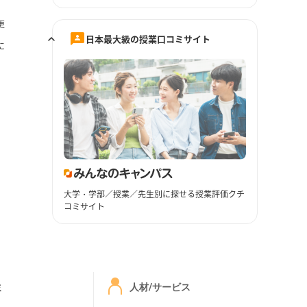
更
日本最大級の授業口コミサイト
に
大学・学部／授業／先生別に探せる授業評価クチ
コミサイト
ミ
人材/サービス