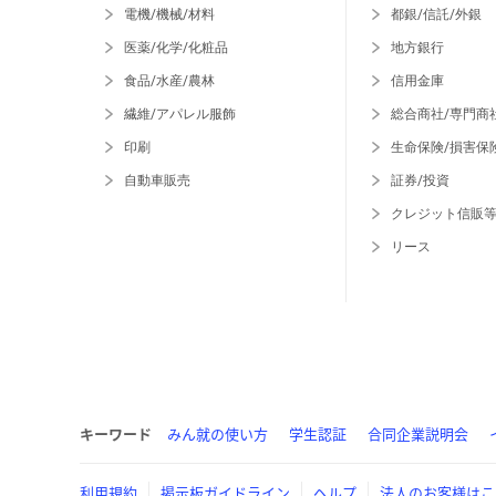
電機/機械/材料
都銀/信託/外銀
医薬/化学/化粧品
地方銀行
食品/水産/農林
信用金庫
繊維/アパレル服飾
総合商社/専門商
印刷
生命保険/損害保
自動車販売
証券/投資
クレジット信販
リース
キーワード
みん就の使い方
学生認証
合同企業説明会
利用規約
掲示板ガイドライン
ヘルプ
法人のお客様はこ