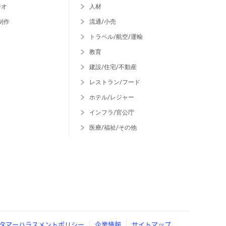
ジオ
人材
制作
流通/小売
トラベル/航空/運輸
教育
建設/住宅/不動産
レストラン/フード
ホテル/レジャー
インフラ/官公庁
医療/福祉/その他
タマーハラスメントポリシー
企業情報
サイトマップ