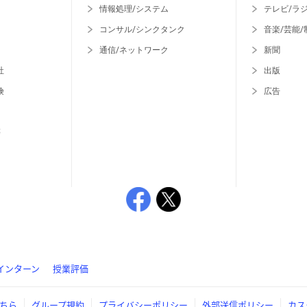
情報処理/システム
テレビ/ラ
コンサル/シンクタンク
音楽/芸能/
通信/ネットワーク
新聞
社
出版
険
広告
等
インターン
授業評価
ちら
グループ規約
プライバシーポリシー
外部送信ポリシー
カス