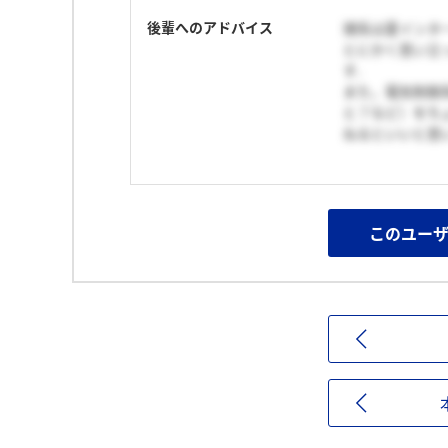
後輩へのアドバイス
理系は夏インタ
とにかく思い立
す．
また，電気制御
と？など）をち
ねるといいと思
このユー