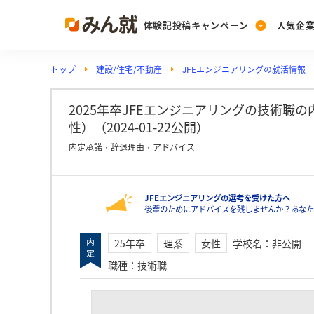
体験記投稿キャンペーン
人気企
トップ
建設/住宅/不動産
JFEエンジニアリングの就活情報
Post
Ranking
PickUp
投稿する
ランキングを見る
注目の企業特集
2025年卒JFEエンジニアリングの技術職
性）（2024-01-22公開）
内定承諾・辞退理由・アドバイス
Vote
投票する
JFEエンジニアリングの選考を受けた方へ
動画で知ろう！業界・
後輩のためにアドバイスを残しませんか？あなた
25年卒
理系
女性
学校名
：
非公開
職種
：
技術職