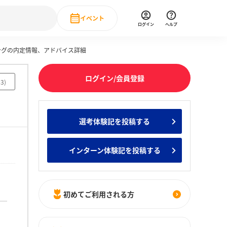
イベント
ログイン
ヘルプ
リングの内定情報、アドバイス詳細
Event
の新卒就職人気企業ランキング
みんなのインターン人気企業ランキン
直近のイベント一覧
ログイン/会員登録
13
)
もっと見る
 IT・DX現場社員インタビュー
選考体験記を投稿する
の新卒就職人気企業ランキング
みんなのインターン人気企業ランキン
インターン体験記を投稿する
初めてご利用される方