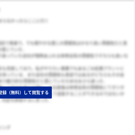
に決まらなかったらここに行く
真面目で素直で，でも穏やかな感じの雰囲気はかなり良い雰囲気だと思
を感じていた．
で迷っていた会社が情熱あふれる体育会系の雰囲気でそちらも良いな
生も充実しており，私がやりたい事業でもあるごみ処理プラントに
を持っている．また会社の雰囲気も真逆ではあるがどちらもその会
あり魅力的な雰囲気だと感じていたためなおさら迷った．
働くべきかを考えた時に，入社直後は体育会系の雰囲気にてガツガ
登録（無料）して閲覧する
が自分自身もエンジニアとして成長することができるのではないか
，内定を辞退するに至った．
リング