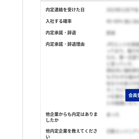
内定連絡を受けた日
2023年12月下旬
入社する確率
40~60% 他
内定承諾・辞退
辞退
内定承諾・辞退理由
JFEエンジの
っており，魅力
ただ，第一志望
と思っていた．
両社共に福利厚
もそれぞれ強み
社なりの良さが
そこでどちらで
会員
ツ仕事をした方
との結論になり
他企業からも内定はありま
あった
したか
他内定企業を教えてくださ
日鉄エンジニア
い