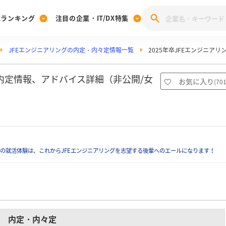
業ランキング
注目の企業・IT/DX特集
JFEエンジニアリングの内定・内々定情報一覧
2025年卒JFEエンジニア
注目の企業特集
みんなのIT業界新卒就職人気企業ランキング
みんな
[27卒] 本選考体験記投稿キャンペーン
28卒 注目企業特集
27卒 注目企業特集
みんなのDX企業就職ブランド調査
の内定情報、アドバイス詳細（非公開/女
お気に入り
(
70
注目のIT・DX企業特集
28卒 IT・DX企業特集
27卒 IT・DX企業特集
28卒
みんなのIT業界新卒就職人気企業ランキング
みんな
企業研究
の就活体験は、これからJFEエンジニアリングを志望する後輩へのエールになります！
内定・内々定