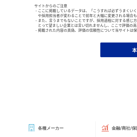
サイトからのご注意
ここに掲載しているデータは、「こうすれば必ずうまくいく
や採用担当者が変わることで前年と大幅に変更される場合も
また、言うまでもないことですが、採用過程に対する感じ方
とって望ましい企業とは言い切れませんし、ここで評価の高
掲載された内容の真偽、評価の信頼性について当サイトは保
本
各種メーカー
金融/商社/保