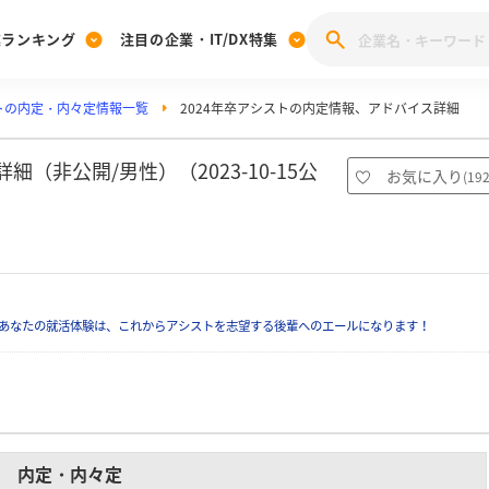
業ランキング
注目の企業・IT/DX特集
トの内定・内々定情報一覧
2024年卒アシストの内定情報、アドバイス詳細
注目の企業特集
みんなのIT業界新卒就職人気企業ランキング
みんな
[27卒] 本選考体験記投稿キャンペーン
28卒 注目企業特集
27卒 注目企業特集
みんなのDX企業就職ブランド調査
（非公開/男性）（2023-10-15公
お気に入り
(
19
注目のIT・DX企業特集
28卒 IT・DX企業特集
27卒 IT・DX企業特集
28卒
みんなのIT業界新卒就職人気企業ランキング
みんな
企業研究
あなたの就活体験は、これからアシストを志望する後輩へのエールになります！
内定・内々定