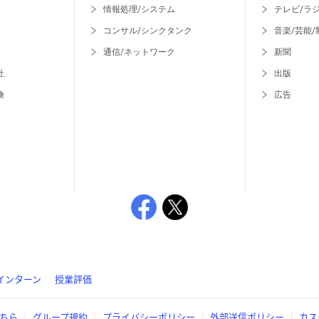
情報処理/システム
テレビ/ラ
コンサル/シンクタンク
音楽/芸能/
通信/ネットワーク
新聞
社
出版
険
広告
等
インターン
授業評価
ちら
グループ規約
プライバシーポリシー
外部送信ポリシー
カス