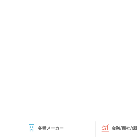
各種メーカー
金融/商社/保