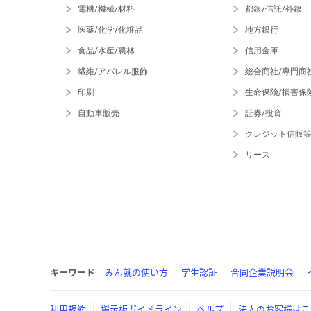
電機/機械/材料
都銀/信託/外銀
医薬/化学/化粧品
地方銀行
食品/水産/農林
信用金庫
繊維/アパレル服飾
総合商社/専門商
印刷
生命保険/損害保
自動車販売
証券/投資
クレジット信販
リース
キーワード
みん就の使い方
学生認証
合同企業説明会
利用規約
掲示板ガイドライン
ヘルプ
法人のお客様はこ