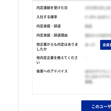
内定連絡を受けた日
2023年02月上旬
入社する確率
0~20% ほぼ行
内定承諾・辞退
辞退
内定承諾・辞退理由
他社から内定を
他企業からも内定はありま
あった
会員
したか
他内定企業を教えてくださ
-
い
後輩へのアドバイス
自分のやりたい
手に伝わりやす
重要。
このユー