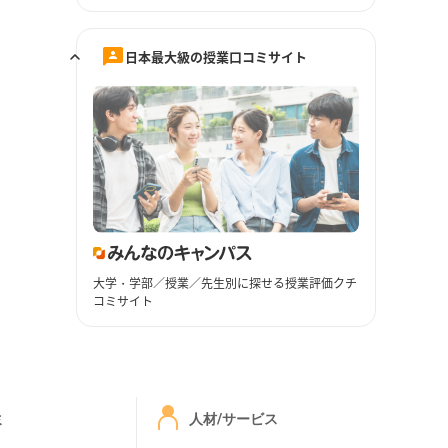
日本最大級の授業口コミサイト
大学・学部／授業／先生別に探せる授業評価クチ
コミサイト
ミ
人材/サービス