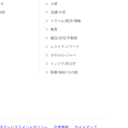
ジオ
人材
制作
流通/小売
トラベル/航空/運輸
教育
建設/住宅/不動産
レストラン/フード
ホテル/レジャー
インフラ/官公庁
医療/福祉/その他
タマーハラスメントポリシー
企業情報
サイトマップ