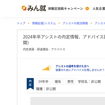
体験記投稿キャンペーン
人気企
トップ
情報処理/システム
アシストの就活情報
アシス
Post
Ranking
PickUp
投稿する
ランキングを見る
注目の企業特集
2024年卒アシストの内定情報、アドバイス詳細
開）
内定承諾・辞退理由・アドバイス
Vote
投票する
アシストの選考を受けた方へ
動画で知ろう！業界・
後輩のためにアドバイスを残しませんか？
24年卒
理系
男性
学校名
：
非公開
職種
：
非公開