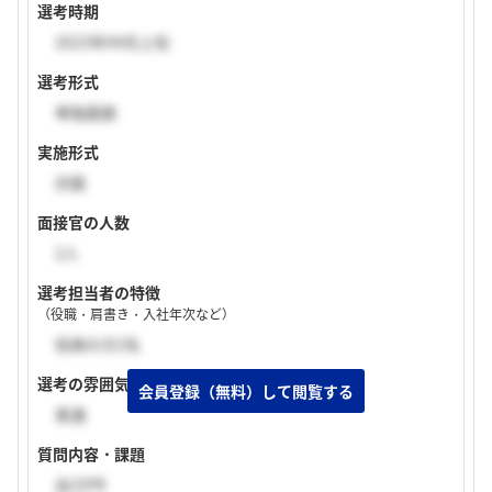
選考時期
2023年04月上旬
選考形式
単独面接
実施形式
対面
面接官の人数
2人
選考担当者の特徴
（役職・肩書き・入社年次など）
役員の方2名
選考の雰囲気
普通
質問内容・課題
自己PR