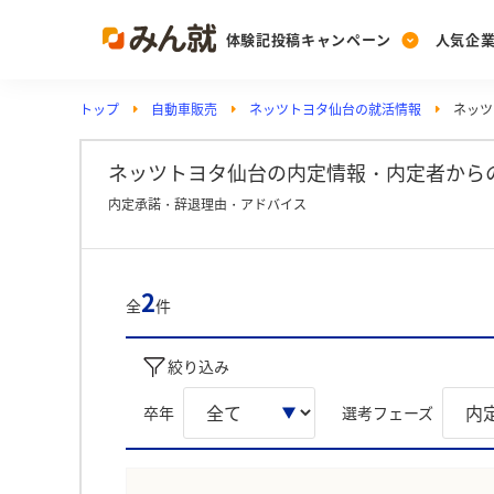
体験記投稿キャンペーン
人気企
トップ
自動車販売
ネッツトヨタ仙台の就活情報
ネッツ
Post
Ranking
PickUp
投稿する
ランキングを見る
注目の企業特集
ネッツトヨタ仙台の内定情報・内定者から
内定承諾・辞退理由・アドバイス
Vote
投票する
2
全
件
動画で知ろう！業界・
絞り込み
卒年
選考フェーズ