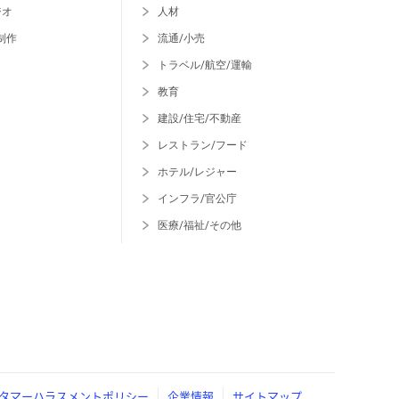
ジオ
人材
制作
流通/小売
トラベル/航空/運輸
教育
建設/住宅/不動産
レストラン/フード
ホテル/レジャー
インフラ/官公庁
医療/福祉/その他
タマーハラスメントポリシー
企業情報
サイトマップ