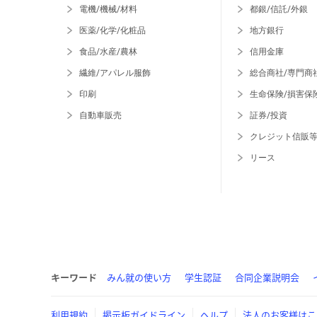
電機/機械/材料
都銀/信託/外銀
医薬/化学/化粧品
地方銀行
食品/水産/農林
信用金庫
繊維/アパレル服飾
総合商社/専門商
印刷
生命保険/損害保
自動車販売
証券/投資
クレジット信販
リース
キーワード
みん就の使い方
学生認証
合同企業説明会
利用規約
掲示板ガイドライン
ヘルプ
法人のお客様はこ