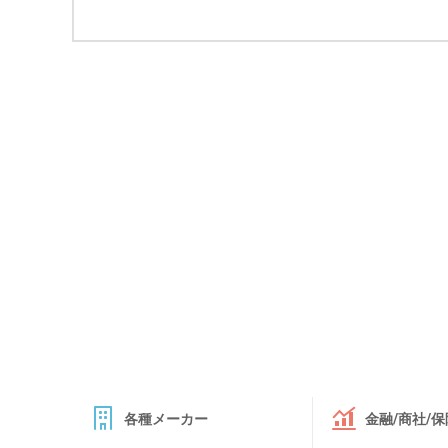
各種メーカー
金融/商社/保