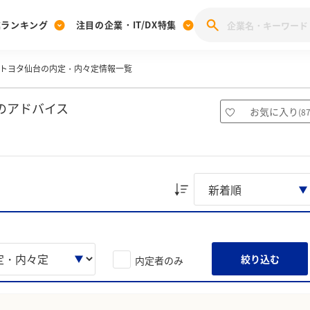
業ランキング
注目の企業・IT/DX特集
トヨタ仙台の内定・内々定情報一覧
注目の企業特集
みんなのIT業界新卒就職人気企業ランキング
みんな
[27卒] 本選考体験記投稿キャンペーン
28卒 注目企業特集
27卒 注目企業特集
みんなのDX企業就職ブランド調査
のアドバイス
お気に入り
(
8
注目のIT・DX企業特集
28卒 IT・DX企業特集
27卒 IT・DX企業特集
28卒
みんなのIT業界新卒就職人気企業ランキング
みんな
企業研究
絞り込む
内定者のみ