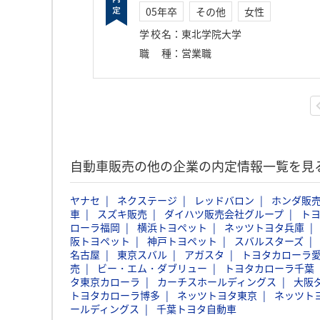
05年卒
その他
女性
学校名
：
東北学院大学
職種
：
営業職
自動車販売の他の企業の内定情報一覧を見
ヤナセ
ネクステージ
レッドバロン
ホンダ販
車
スズキ販売
ダイハツ販売会社グループ
ト
ローラ福岡
横浜トヨペット
ネッツトヨタ兵庫
阪トヨペット
神戸トヨペット
スバルスターズ
名古屋
東京スバル
アガスタ
トヨタカローラ
売
ビー・エム・ダブリュー
トヨタカローラ千葉
タ東京カローラ
カーチスホールディングス
大阪
トヨタカローラ博多
ネッツトヨタ東京
ネッツト
ールディングス
千葉トヨタ自動車