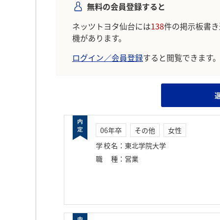
無料の会員登録すると
ネッツトヨタ仙台には
138
件の掲示板書き
機があります。
ログイン／会員登録
すると閲覧できます
06年卒
その他
女性
学校名
：
東北学院大学
職種
：
営業