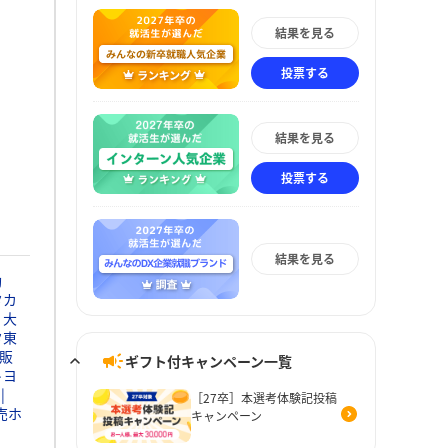
結果を見る
投票する
結果を見る
投票する
結果を見る
動
タカ
大
タ東
販
ギフト付キャンペーン一覧
トヨ
［27卒］本選考体験記投稿
売ホ
キャンペーン