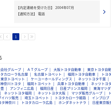
【内定連絡を受けた日】
2004年07月
【通知方法】
電話
1
る
売会社グループ
ＡＴグループ
大阪トヨタ自動車
東京トヨタ自
ヨタカローラ名古屋
名古屋トヨペット
福岡トヨタ自動車
トヨ
東京トヨペット
ケーユーホールディングス
ネッツトヨタ千葉
神奈川トヨタ
福岡トヨペット
兵庫トヨタ自動車
ネッツトヨ
愛豊
アンフィニ広島
福岡日産
日産プリンス福岡
東海マツダ
ネッツトヨタ福岡
ネッツトヨタ大阪
マツダ販売グループ
ダイハツ販売
埼玉トヨペット
トヨタカローラ姫路
インプロブ
ヨタ神奈川
トヨタカローラ広島
ホンダネットナラ
日産東京販