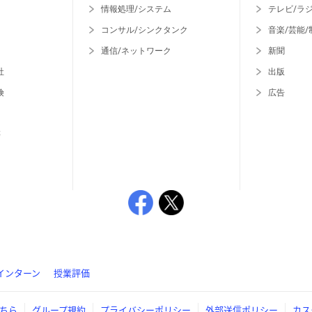
情報処理/システム
テレビ/ラ
コンサル/シンクタンク
音楽/芸能/
通信/ネットワーク
新聞
社
出版
険
広告
等
インターン
授業評価
ちら
グループ規約
プライバシーポリシー
外部送信ポリシー
カス