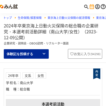
トップ
生命保険/損害保険
東京海上日動火災保険の就活情報
東京海
2024年卒東京海上日動火災保険の総合職の企業研
究・本選考前活動詳細（南山大学/女性）（2023-
12-09公開）
企業研究・説明会・OBOG訪問・リクルーター面談
お気に入り
(
94298
)
体験記を投稿する
24年卒
文系
女性
学校名
：
南山大学
職種
：
総合職
本選考前活動