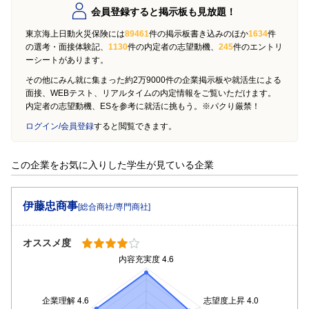
会員登録すると掲示板も見放題！
東京海上日動火災保険には
89461
件の掲示板書き込みのほか
1634
件
の選考・面接体験記、
1130
件の内定者の志望動機、
245
件のエントリ
ーシートがあります。
その他にみん就に集まった約2万9000件の企業掲示板や就活生による
面接、WEBテスト、リアルタイムの内定情報をご覧いただけます。
内定者の志望動機、ESを参考に就活に挑もう。※パクり厳禁！
ログイン/会員登録
すると閲覧できます。
この企業をお気に入りした学生が見ている企業
伊藤忠商事
[総合商社/専門商社]
オススメ度