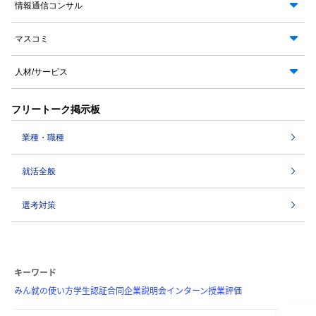
情報通信コンサル
マスコミ
人材/サービス
フリートーク掲示板
業種・職種
就活全般
選考対策
キーワード
みん就の使い方
学生認証
合同企業説明会
インターン
授業評価