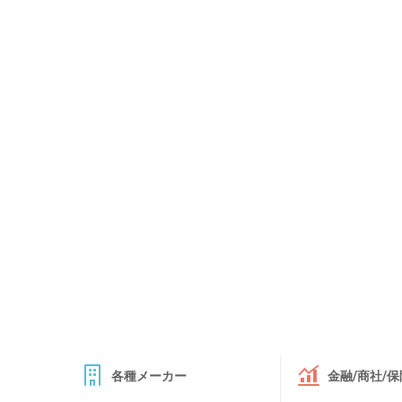
各種メーカー
金融/商社/保