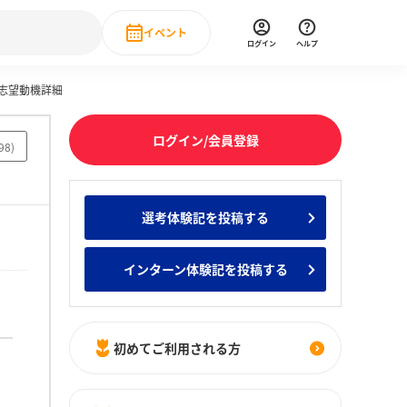
イベント
ログイン
ヘルプ
の志望動機詳細
Event
の新卒就職人気企業ランキング
みんなのインターン人気企業ランキン
直近のイベント一覧
ログイン/会員登録
98
)
もっと見る
 IT・DX現場社員インタビュー
選考体験記を投稿する
の新卒就職人気企業ランキング
みんなのインターン人気企業ランキン
インターン体験記を投稿する
初めてご利用される方