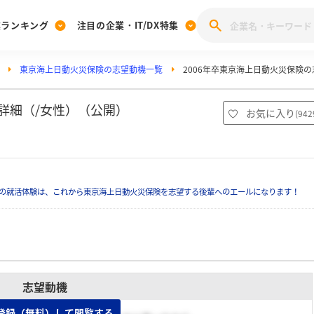
業ランキング
注目の企業・IT/DX特集
東京海上日動火災保険の志望動機一覧
2006年卒東京海上日動火災保険
注目の企業特集
みんなのIT業界新卒就職人気企業ランキング
みんな
[27卒] 本選考体験記投稿キャンペーン
28卒 注目企業特集
27卒 注目企業特集
みんなのDX企業就職ブランド調査
詳細（/女性）（公開）
お気に入り
(
942
注目のIT・DX企業特集
28卒 IT・DX企業特集
27卒 IT・DX企業特集
28卒
みんなのIT業界新卒就職人気企業ランキング
みんな
の就活体験は、これから東京海上日動火災保険を志望する後輩へのエールになります！
企業研究
志望動機
登録（無料）して閲覧する