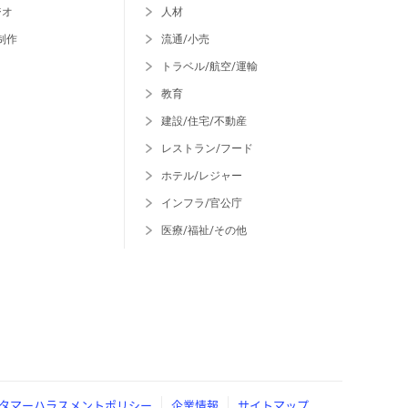
ジオ
人材
制作
流通/小売
トラベル/航空/運輸
教育
建設/住宅/不動産
レストラン/フード
ホテル/レジャー
インフラ/官公庁
医療/福祉/その他
タマーハラスメントポリシー
企業情報
サイトマップ