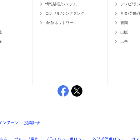
情報処理/システム
テレビ/ラ
コンサル/シンクタンク
音楽/芸能/
通信/ネットワーク
新聞
社
出版
険
広告
等
インターン
授業評価
ちら
グループ規約
プライバシーポリシー
外部送信ポリシー
カス