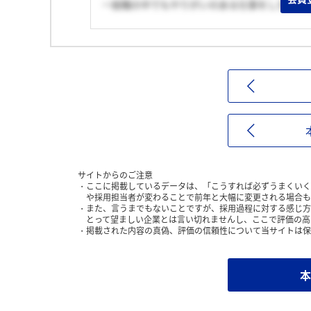
一般職の中でもやりがいのある仕事をしたいと
サイトからのご注意
ここに掲載しているデータは、「こうすれば必ずうまくいく
や採用担当者が変わることで前年と大幅に変更される場合も
また、言うまでもないことですが、採用過程に対する感じ方
とって望ましい企業とは言い切れませんし、ここで評価の高
掲載された内容の真偽、評価の信頼性について当サイトは保
本