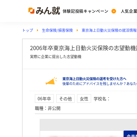
体験記投稿キャンペーン
人気企
トップ
生命保険/損害保険
東京海上日動火災保険の就活情報
Post
Ranking
PickUp
投稿する
ランキングを見る
注目の企業特集
2006年卒東京海上日動火災保険の志望動機
実際に企業に提出した志望動機
Vote
東京海上日動火災保険の選考を受けた方へ
投票する
後輩のためにアドバイスを残しませんか？あなた
動画で知ろう！業界・
06年卒
その他
女性
学校名
：
職種
：
非公開
会員