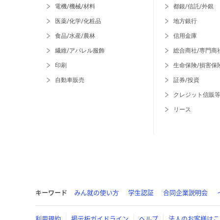
電機/機械/材料
都銀/信託/外銀
医薬/化学/化粧品
地方銀行
食品/水産/農林
信用金庫
繊維/アパレル服飾
総合商社/専門商
印刷
生命保険/損害保
自動車販売
証券/投資
クレジット信販
リース
キーワード
みん就の使い方
学生認証
合同企業説明会
利用規約
掲示板ガイドライン
ヘルプ
法人のお客様はこ