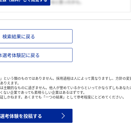
思い、社風も自分に合っていると思ったから。
検索結果に戻る
本選考体験記に戻る
」という類のものではありません。採用過程は人によって異なりますし、方針の変
ありえます。
は主観的なものに過ぎません。他人が誉めているからといってかならずしもあなた
くない企業であっても素晴らしい企業はあるはずです。
証しかねます。あくまでも「一つの結果」として参考程度にとどめてください。
選考体験を投稿する