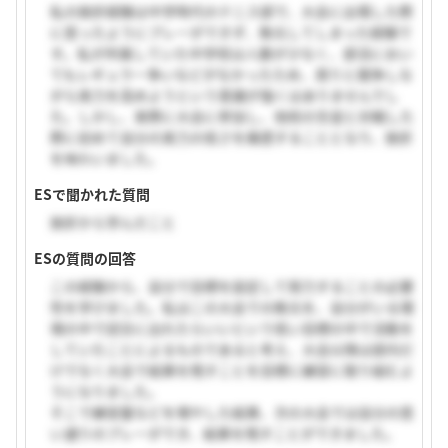
私の挫折経験は中学時代のテニス部で、大会に出場した際
に思ったようにプレーができず、敗北してしまった経験で
す。私が所属していた中学校は人数が少なく、部活におい
てもレギュラー争いなどがなかったため、周りと競争しな
がら実力を高めようという意識が強くはありませんでし
た。しかし、実際に大会に参加し、他校の生徒と対戦した
際に初めて自分の実力の低さを痛感することとなり、挫折
を味わいました。
ESで聞かれた質問
挫折から学んだこと
ESの質問の回答
この経験から、自分で目標を設定して努力することの必要
性を学びました。私はこの大会での敗北を、自分がいる環
境の中で試合に出れたらいいという低い目標の中で活動を
していたことによるものであると考え、大会以降は部内だ
けでなく大会で結果を残すことを目標に練習に取り組むよ
うになりました。
そこで練習量などを増やした結果、次の大会では自分の思
い通りのプレーができ、結果を残すことができました。