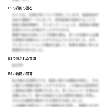
ESの質問の回答
ゼミでは、古典文学について研究しています。毎週各自が
決めた課題テーマに沿って、研究結果を発表することで、
発表の事前準備や、プレゼンテーション力、発表後の質疑
応答のスキルを伸ばすことができます。
書籍や論文を読むことで知識を重ね、多くの文献から必要
な情報を見極めることができるようになりました。また、
プレゼンテーションの機会を通じて、物事を柔軟に考える
重要性を学びました。
ESで聞かれた質問
自己PR
ESの質問の回答
私の強みは逆算力です。事前に様々な課題を発見し、それ
に備えた準備を施すことができます。この強みは高校時代
に委員会活動で発揮されました。多くのメンバーを束ねる
活動において、様々な角度から出る質問を事前に予測し、
それらの疑問を解消できる資料を作成しました。
この経験で相手のニーズや疑問点を予測し、準備する力が