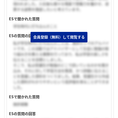
培われました。入社後も様々な場面で想像力を働かせ、逆
算する姿勢を徹底したいと考えています。
ESで聞かれた質問
学生時代に打ち込んだこと
ESの質問の回答
会員登録（無料）して閲覧する
私が学生時代に打ち込んだことは、進研ゼミでのアルバイ
トです。この活動ではアドバイザーとして生徒に勉強の取
り組み方を教える業務を行っており、私は学習の楽しさを
伝えることを目標としました。
そこで、私は受講生が勉強のどこで躓いているのかを聞き
込み、それに対して学習方法を簡潔、かつ詳細に伝えるこ
とを意識した資料をつくりました。結果、受講生から作成
した資料がわかりやすいという高評価を得ることができま
した。
ESで聞かれた質問
挫折経験
ESの質問の回答