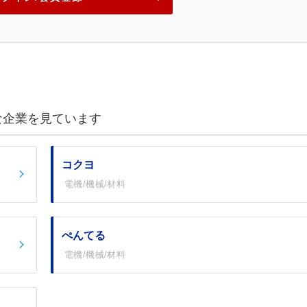
な企業を見ています
コクヨ
電機/機械/材料
ぺんてる
電機/機械/材料