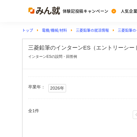
体験記投稿キャンペーン
人気企
トップ
電機/機械/材料
三菱鉛筆の就活情報
三菱鉛筆の
Post
Ranking
PickUp
投稿する
ランキングを見る
注目の企業特集
三菱鉛筆のインターンES（エントリーシート
インターンESの設問・回答例
Vote
投票する
動画で知ろう！業界・
卒業年：
2026年
全1件