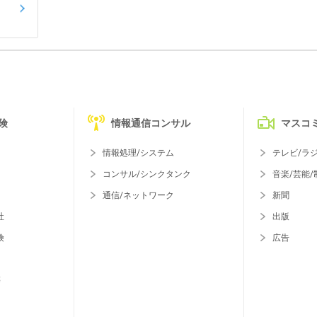
険
情報通信コンサル
マスコ
情報処理/システム
テレビ/ラ
コンサル/シンクタンク
音楽/芸能/
通信/ネットワーク
新聞
社
出版
険
広告
等