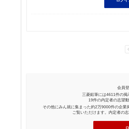
会員
三菱鉛筆には
4611
件の掲
19
件の内定者の志望
その他にみん就に集まった約2万9000件の企
ご覧いただけます。内定者の志