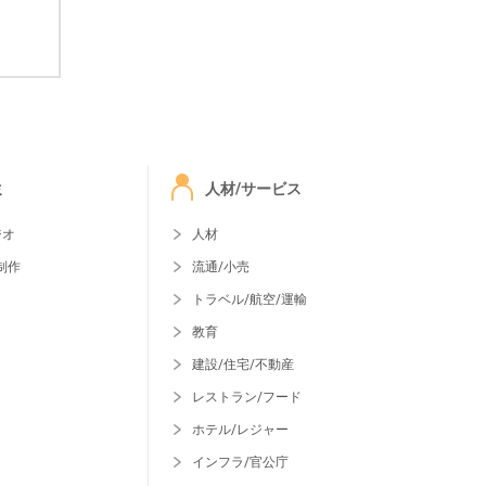
ミ
人材/サービス
ジオ
人材
制作
流通/小売
トラベル/航空/運輸
教育
建設/住宅/不動産
レストラン/フード
ホテル/レジャー
インフラ/官公庁