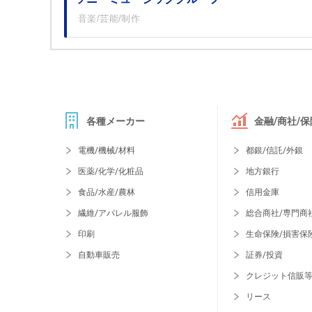
音楽/芸能/制作
各種メーカー
金融/商社/保
電機/機械/材料
都銀/信託/外銀
医薬/化学/化粧品
地方銀行
食品/水産/農林
信用金庫
繊維/アパレル服飾
総合商社/専門商
印刷
生命保険/損害保
自動車販売
証券/投資
クレジット信販
リース