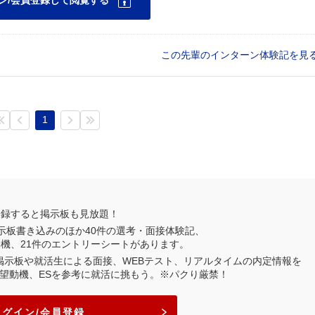
この先輩のインターン体験記を見
1
登録すると掲示板も見放題！
示板書き込みのほか
40
件の選考・面接体験記、
動機、
21
件のエントリーシートがあります。
業掲示板や就活生による面接、WEBテスト、リアルタイムの内定情報を
望動機、ESを参考に就活に挑もう。※パクり厳禁！
ログイン/会員登録