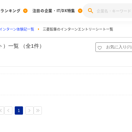
業ランキング
注目の企業・IT/DX特集
インターン体験記一覧
三菱鉛筆のインターンエントリーシート一覧
注目の企業特集
みんなのIT業界新卒就職人気企業ランキング
みんな
[27卒] 本選考体験記投稿キャンペーン
28卒 注目企業特集
27卒 注目企業特集
みんなのDX企業就職ブランド調査
）一覧 （全1件）
お気に入り
(
71
注目のIT・DX企業特集
28卒 IT・DX企業特集
27卒 IT・DX企業特集
28卒
みんなのIT業界新卒就職人気企業ランキング
みんな
企業研究
1