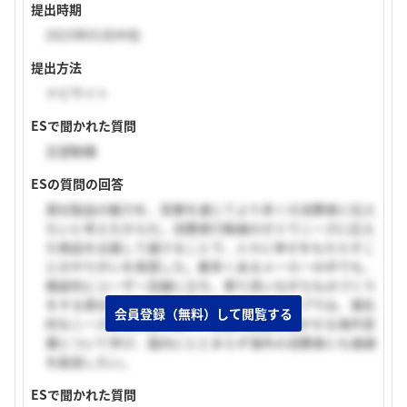
提出時期
2023年01月中旬
提出方法
ナビサイト
ESで聞かれた質問
志望動機
ESの質問の回答
貴社製品の魅力を、営業を通じてより多くの消費者に伝え
たいと考えたからだ。消費者行動論のゼミでニーズに応え
た商品を企画して届けることで、人々に幸せをもたらすこ
とのやりがいを実感した。数多くあるメーカーの中でも、
徹底的にユーザー目線に立ち、寄り添いながらものづくり
をする貴社に魅力を感じた。インターンシップでは、潜在
会員登録（無料）して閲覧する
的なニーズを引き出す術や、得意の英語を活かせる海外営
業について学び、国内にとどまらず海外の消費者にも価値
を創造したい。
ESで聞かれた質問