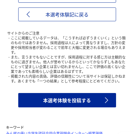
本選考体験記に戻る
サイトからのご注意
ここに掲載しているデータは、「こうすれば必ずうまくいく」という類
のものではありません。採用過程は人によって異なりますし、方針の変
更や採用担当者が変わることで前年と大幅に変更される場合もありえま
す。
また、言うまでもないことですが、採用過程に対する感じ方は主観的な
ものに過ぎません。他人が誉めているからといってかならずしもあなた
にとって望ましい企業とは言い切れませんし、ここで評価の高くない企
業であっても素晴らしい企業はあるはずです。
掲載された内容の真偽、評価の信頼性について当サイトは保証しかねま
す。あくまでも「一つの結果」として参考程度にとどめてください。
本選考体験を投稿する
キーワード
みん就の使い方
学生認証
合同企業説明会
インターン
授業評価