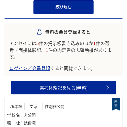
絞り込む
無料の会員登録すると
アンセイには
5
件の掲示板書き込みのほか
1
件の選
考・面接体験記、
1
件の内定者の志望動機がありま
す。
ログイン／会員登録
すると閲覧できます。
選考体験記を見る(無料)
26年卒
文系
性別非公開
学校名
：
非公開
職種
：
技術職