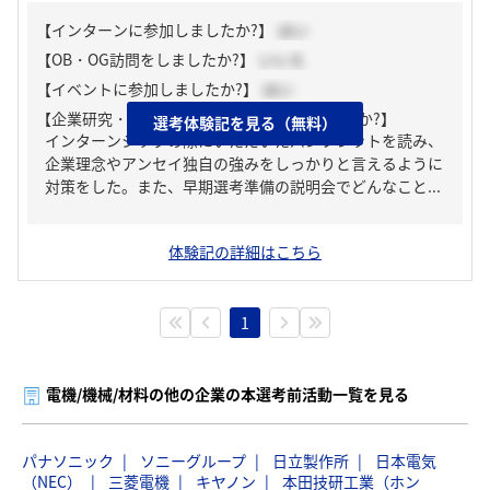
【インターンに参加しましたか?】
はい
【OB・OG訪問をしましたか?】
いいえ
【イベントに参加しましたか?】
はい
【企業研究・業界研究はどのように行いましたか?】
選考体験記を見る（無料）
インターンシップの際にいただいたパンフレットを読み、
企業理念やアンセイ独自の強みをしっかりと言えるように
対策をした。また、早期選考準備の説明会でどんなこと...
体験記の詳細はこちら
1
電機/機械/材料の他の企業の本選考前活動一覧を見る
パナソニック
ソニーグループ
日立製作所
日本電気
（NEC）
三菱電機
キヤノン
本田技研工業（ホン