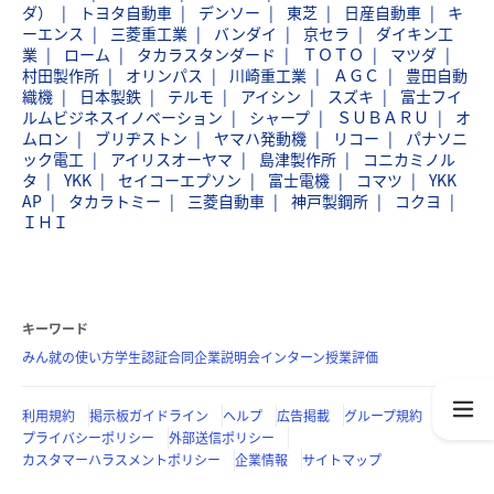
ダ）
トヨタ自動車
デンソー
東芝
日産自動車
キ
ーエンス
三菱重工業
バンダイ
京セラ
ダイキン工
業
ローム
タカラスタンダード
ＴＯＴＯ
マツダ
村田製作所
オリンパス
川崎重工業
ＡＧＣ
豊田自動
織機
日本製鉄
テルモ
アイシン
スズキ
富士フイ
ルムビジネスイノベーション
シャープ
ＳＵＢＡＲＵ
オ
ムロン
ブリヂストン
ヤマハ発動機
リコー
パナソニ
ック電工
アイリスオーヤマ
島津製作所
コニカミノル
タ
YKK
セイコーエプソン
富士電機
コマツ
YKK
AP
タカラトミー
三菱自動車
神戸製鋼所
コクヨ
ＩＨＩ
キーワード
みん就の使い方
学生認証
合同企業説明会
インターン
授業評価
利用規約
掲示板ガイドライン
ヘルプ
広告掲載
グループ規約
プライバシーポリシー
外部送信ポリシー
カスタマーハラスメントポリシー
企業情報
サイトマップ