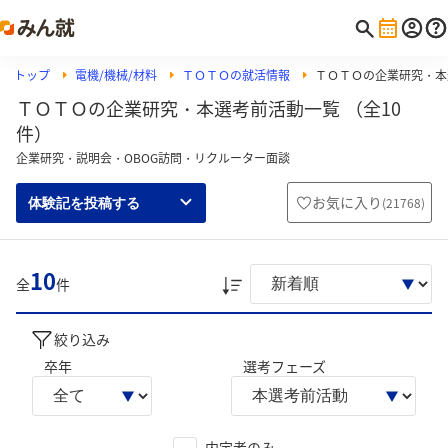
トップ
電機/機械/材料
ＴＯＴＯの就活情報
ＴＯＴＯの企業研究・本
ＴＯＴＯの企業研究・本選考前活動一覧 （全10
件）
企業研究・説明会・OBOG訪問・リクルーター面談
お気に入り
(
21768
)
体験記を投稿する
10
全
件
絞り込み
卒年
選考フェーズ
内定者のみ