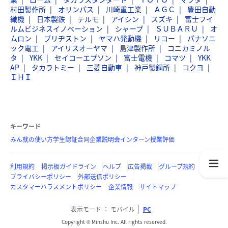
村田製作所
オリンパス
川崎重工業
ＡＧＣ
豊田自動
織機
日本製鉄
テルモ
アイシン
スズキ
富士フイ
ルムビジネスイノベーション
シャープ
ＳＵＢＡＲＵ
オ
ムロン
ブリヂストン
ヤマハ発動機
リコー
パナソニ
ック電工
アイリスオーヤマ
島津製作所
コニカミノル
タ
YKK
セイコーエプソン
富士電機
コマツ
YKK
AP
タカラトミー
三菱自動車
神戸製鋼所
コクヨ
ＩＨＩ
キーワード
みん就の使い方
学生認証
合同企業説明会
インターン
授業評価
利用規約
掲示板ガイドライン
ヘルプ
広告掲載
グループ規約
プライバシーポリシー
外部送信ポリシー
カスタマーハラスメントポリシー
企業情報
サイトマップ
表示モード
モバイル
PC
Copyright © Minshu Inc. All rights reserved.