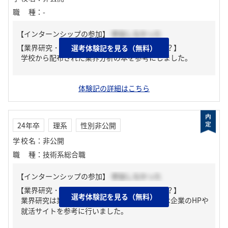
職種
：
-
【インターンシップの参加】
参加しなかった
【業界研究・企業研究はどんな風にしましたか？】
選考体験記を見る（無料）
学校から配布された業界分析の本を参考にしました。
体験記の詳細はこちら
24年卒
理系
性別非公開
学校名
：
非公開
職種
：
技術系総合職
【インターンシップの参加】
参加しなかった
【業界研究・企業研究はどんな風にしましたか？】
選考体験記を見る（無料）
業界研究は業界地図を中心に行い、企業研究は企業のHPや
就活サイトを参考に行いました。