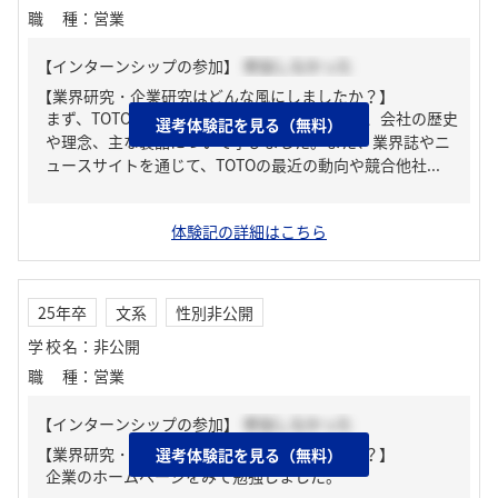
職種
：
営業
【インターンシップの参加】
参加しなかった
【業界研究・企業研究はどんな風にしましたか？】
まず、TOTOの公式ウェブサイトをチェックし、会社の歴史
選考体験記を見る（無料）
や理念、主な製品について学びました。また、業界誌やニ
ュースサイトを通じて、TOTOの最近の動向や競合他社...
体験記の詳細はこちら
25年卒
文系
性別非公開
学校名
：
非公開
職種
：
営業
【インターンシップの参加】
参加しなかった
【業界研究・企業研究はどんな風にしましたか？】
選考体験記を見る（無料）
企業のホームページをみて勉強しました。