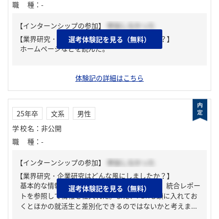
職種
：
-
【インターンシップの参加】
参加しなかった
【業界研究・企業研究はどんな風にしましたか？】
選考体験記を見る（無料）
ホームページなどを読んだ。
体験記の詳細はこちら
25年卒
文系
男性
学校名
：
非公開
職種
：
-
【インターンシップの参加】
参加しなかった
【業界研究・企業研究はどんな風にしましたか？】
基本的な情報は、会社のHP、有価証券報告書、統合レポー
選考体験記を見る（無料）
トを参照して情報を仕入れた。また、PBRも頭に入れてお
くとほかの就活生と差別化できるのではないかと考えま...