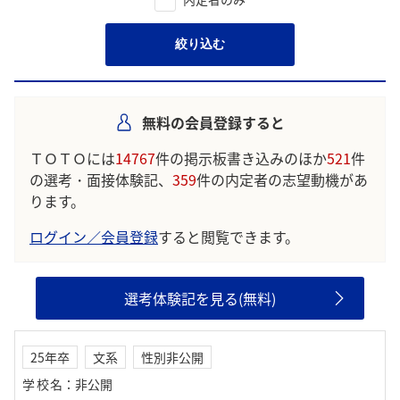
絞り込む
無料の会員登録すると
ＴＯＴＯには
14767
件の掲示板書き込みのほか
521
件
の選考・面接体験記、
359
件の内定者の志望動機があ
ります。
ログイン／会員登録
すると閲覧できます。
選考体験記を見る(無料)
25年卒
文系
性別非公開
学校名
：
非公開