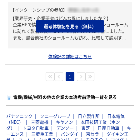
【インターンシップの参加】
参加しなかった
【業界研究・企業研究はどんな風にしましたか？】
企業HPで情報収取を行うだけでなく、実際にショールーム
選考体験記を見る（無料）
に訪れて製品の良さについて語れるように準備しました。
また、競合他社のショールームも訪れ、比較して説明す...
体験記の詳細はこちら
1
電機/機械/材料の他の企業の本選考前活動一覧を見る
パナソニック
ソニーグループ
日立製作所
日本電気
（NEC）
三菱電機
キヤノン
本田技研工業（ホン
ダ）
トヨタ自動車
デンソー
東芝
日産自動車
キ
ーエンス
三菱重工業
バンダイ
京セラ
ダイキン工
業
ローム
タカラスタンダード
ＴＯＴＯ
マツダ