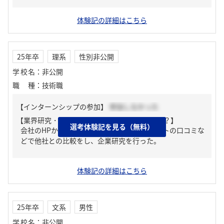
体験記の詳細はこちら
25年卒
理系
性別非公開
学校名
：
非公開
職種
：
技術職
【インターンシップの参加】
参加しなかった
【業界研究・企業研究はどんな風にしましたか？】
選考体験記を見る（無料）
会社のHPから事業内容を調べたり、就活サイトの口コミな
どで他社との比較をし、企業研究を行った。
体験記の詳細はこちら
25年卒
文系
男性
学校名
：
非公開