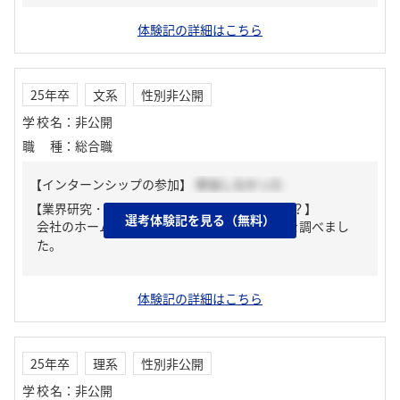
体験記の詳細はこちら
25年卒
文系
性別非公開
学校名
：
非公開
職種
：
総合職
【インターンシップの参加】
参加しなかった
【業界研究・企業研究はどんな風にしましたか？】
選考体験記を見る（無料）
会社のホームページから事業内容や経営理念を調べまし
た。
体験記の詳細はこちら
25年卒
理系
性別非公開
学校名
：
非公開