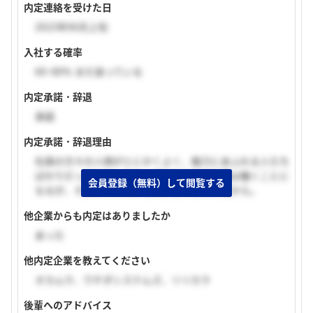
内定連絡を受けた日
2023年06月上旬
入社する確率
60~80% まだ迷っている
内定承諾・辞退
承諾
内定承諾・辞退理由
社員の方々の人柄がとにかくよく、魅力にあふれる人たち
ばかりだったから。また、東京本社で２年間は働くことに
会員登録（無料）して閲覧する
なるが、そのオフィスがものすごくきれいだから。
他企業からも内定はありましたか
あった
他内定企業を教えてください
オカムラ、ウチダシステムズ、リリカラ
後輩へのアドバイス