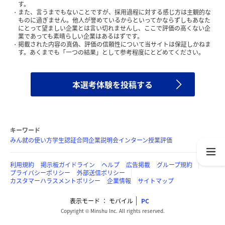
す。
また、言うまでもないことですが、採用過程に対する感じ方は主観的な
ものに過ぎません。他人が誉めているからといってかならずしもあなた
にとって望ましい企業とは言い切れませんし、ここで評価の高くない企
業であっても素晴らしい企業はあるはずです。
掲載された内容の真偽、評価の信頼性について当サイトは保証しかねま
す。あくまでも「一つの結果」として参考程度にとどめてください。
本選考体験を投稿する
キーワード
みん就の使い方
学生認証
合同企業説明会
インターン
授業評価
利用規約
掲示板ガイドライン
ヘルプ
広告掲載
グループ規約
プライバシーポリシー
外部送信ポリシー
カスタマーハラスメントポリシー
企業情報
サイトマップ
表示モード
モバイル
PC
Copyright © Minshu Inc. All rights reserved.