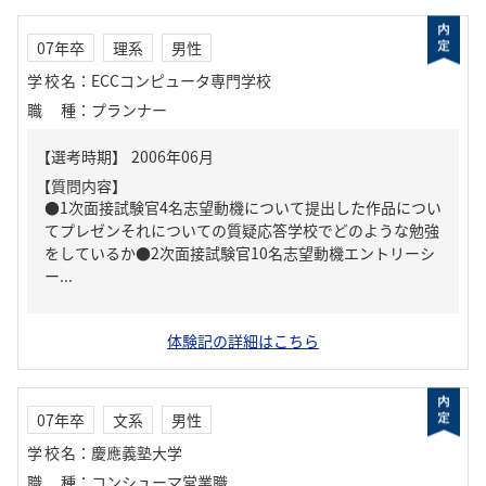
07年卒
理系
男性
学校名
：
ECCコンピュータ専門学校
職種
：
プランナー
【質問内容】
●1次面接試験官4名志望動機について提出した作品につい
てプレゼンそれについての質疑応答学校でどのような勉強
をしているか●2次面接試験官10名志望動機エントリーシ
ー...
体験記の詳細はこちら
07年卒
文系
男性
学校名
：
慶應義塾大学
職種
：
コンシューマ営業職