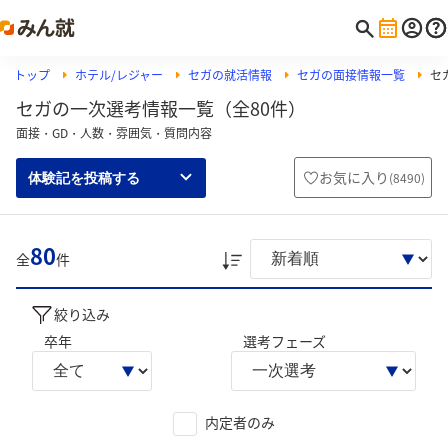
トップ
ホテル/レジャー
セガの就活情報
セガの面接情報一覧
セ
セガの一次選考情報一覧（全80件）
面接・GD・人数・雰囲気・質問内容
お気に入り
(
8490
)
体験記を投稿する
80
全
件
絞り込み
卒年
選考フェーズ
内定者のみ