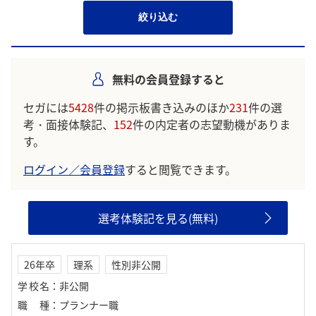
絞り込む
無料の会員登録すると
セガには
5428
件の掲示板書き込みのほか
231
件の選
考・面接体験記、
152
件の内定者の志望動機がありま
す。
ログイン／会員登録
すると閲覧できます。
選考体験記を見る(無料)
26年卒
理系
性別非公開
学校名
：
非公開
職種
：
プランナー職