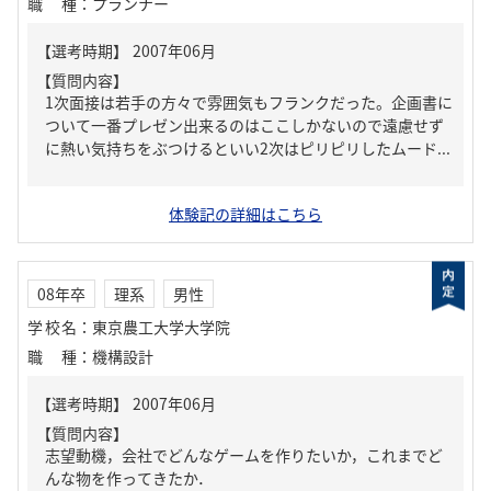
職種
：
プランナー
【質問内容】
1次面接は若手の方々で雰囲気もフランクだった。企画書に
ついて一番プレゼン出来るのはここしかないので遠慮せず
に熱い気持ちをぶつけるといい2次はピリピリしたムード...
体験記の詳細はこちら
08年卒
理系
男性
学校名
：
東京農工大学大学院
職種
：
機構設計
【質問内容】
志望動機，会社でどんなゲームを作りたいか，これまでど
んな物を作ってきたか．