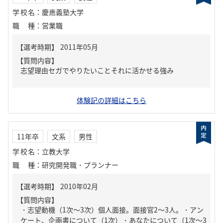
学校名
：
慶應義塾大学
職種
：
営業職
【質問内容】
志望理由セガでやりたいことそれに活かせる強み
体験記の詳細はこちら
11年卒
文系
男性
学校名
：
立教大学
職種
：
研究開発職・プランナー
【質問内容】
・志望動機（1次～3次）個人面接。面接官2～3人。・アン
ケート、企画書について（1次）・あなたについて（1次～3