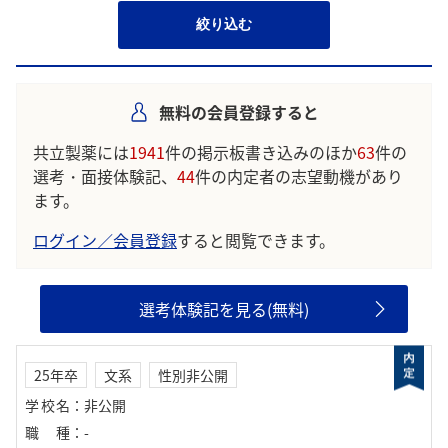
絞り込む
無料の会員登録すると
共立製薬には
1941
件の掲示板書き込みのほか
63
件の
選考・面接体験記、
44
件の内定者の志望動機があり
ます。
ログイン／会員登録
すると閲覧できます。
選考体験記を見る(無料)
25年卒
文系
性別非公開
学校名
：
非公開
職種
：
-