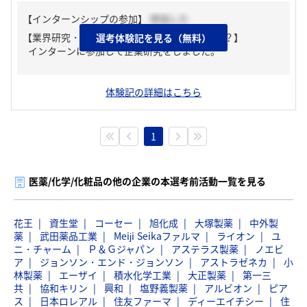
【インターンシップの参加】
参加した
【業界研究・企業研究はどんな風にしましたか？】
選考体験記を見る（無料）
インターンに参加して企業研究をしました。
体験記の詳細はこちら
1
医薬/化学/化粧品の他の企業の本選考前活動一覧を見る
花王
資生堂
コーセー
旭化成
大塚製薬
中外製
薬
武田薬品工業
Meiji Seikaファルマ
ライオン
ユ
ニ・チャーム
Ｐ＆Ｇジャパン
アステラス製薬
ノエビ
ア
ジョンソン・エンド・ジョンソン
アストラゼネカ
小
林製薬
エーザイ
積水化学工業
大正製薬
第一三
共
協和キリン
興和
塩野義製薬
アルビオン
ピア
ス
日本ロレアル
住友ファーマ
ディーエイチシー
住