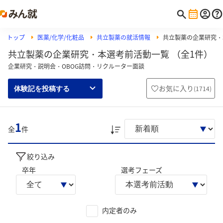
トップ
医薬/化学/化粧品
共立製薬の就活情報
共立製薬の企業研究・
共立製薬の企業研究・本選考前活動一覧 （全1件）
企業研究・説明会・OBOG訪問・リクルーター面談
お気に入り
(
1714
)
体験記を投稿する
1
全
件
絞り込み
卒年
選考フェーズ
内定者のみ