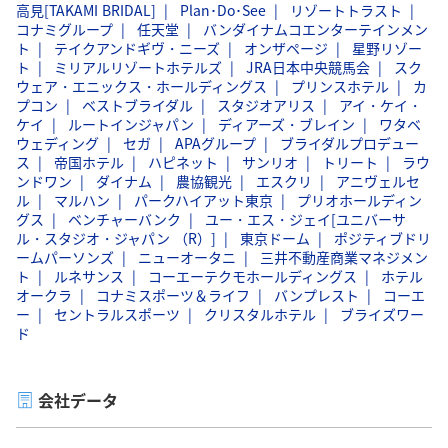
高見[TAKAMI BRIDAL]
Plan･Do･See
リゾートトラスト
コナミグループ
任天堂
バンダイナムコエンターテインメン
ト
テイクアンドギヴ・ニーズ
オンザページ
星野リゾー
ト
ミリアルリゾートホテルズ
JRA日本中央競馬会
スク
ウェア・エニックス・ホールディングス
プリンスホテル
カ
プコン
ベストブライダル
スタジオアリス
アイ・ケイ・
ケイ
ルートインジャパン
ディアーズ・ブレイン
ワタベ
ウェディング
セガ
APAグループ
ブライダルプロデュー
ス
帝国ホテル
ハピネット
サンリオ
トリート
ラウ
ンドワン
ダイナム
農協観光
エスクリ
アニヴェルセ
ル
マルハン
パークハイアット東京
プリオホールディン
グス
ベンチャーバンク
ユー・エス・ジェイ[ユニバーサ
ル・スタジオ・ジャパン （R）]
東京ドーム
ポジティブドリ
ームパーソンズ
ニューオータニ
三井不動産商業マネジメン
ト
ルネサンス
コーエーテクモホールディングス
ホテル
オークラ
コナミスポーツ＆ライフ
バンプレスト
コーエ
ー
セントラルスポーツ
クリスタルホテル
ブライズワー
ド
会社データ