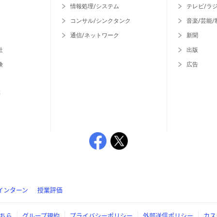
情報処理/システム
テレビ/ラ
コンサル/シンクタンク
音楽/芸能/
通信/ネットワーク
新聞
社
出版
険
広告
等
インターン
授業評価
ちら
グループ規約
プライバシーポリシー
外部送信ポリシー
カス