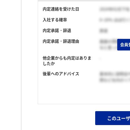
内定連絡を受けた日
2024年02月下旬
入社する確率
0~20% ほぼ行
内定承諾・辞退
辞退
内定承諾・辞退理由
面接の雰囲気で
会員
なと思った。
他企業からも内定はありま
-
したか
後輩へのアドバイス
基本的に説明会
問など社内のリ
このユー