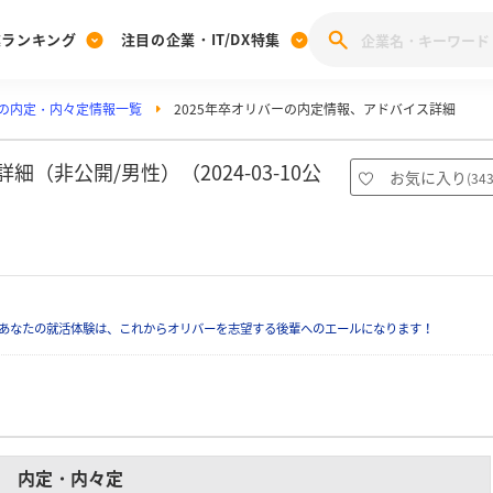
業ランキング
注目の企業・IT/DX特集
の内定・内々定情報一覧
2025年卒オリバーの内定情報、アドバイス詳細
注目の企業特集
みんなのIT業界新卒就職人気企業ランキング
みんな
[27卒] 本選考体験記投稿キャンペーン
28卒 注目企業特集
27卒 注目企業特集
みんなのDX企業就職ブランド調査
（非公開/男性）（2024-03-10公
お気に入り
(
34
注目のIT・DX企業特集
28卒 IT・DX企業特集
27卒 IT・DX企業特集
28卒
みんなのIT業界新卒就職人気企業ランキング
みんな
企業研究
あなたの就活体験は、これからオリバーを志望する後輩へのエールになります！
内定・内々定