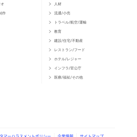
ジオ
人材
制作
流通/小売
トラベル/航空/運輸
教育
建設/住宅/不動産
レストラン/フード
ホテル/レジャー
インフラ/官公庁
医療/福祉/その他
タマーハラスメントポリシー
企業情報
サイトマップ