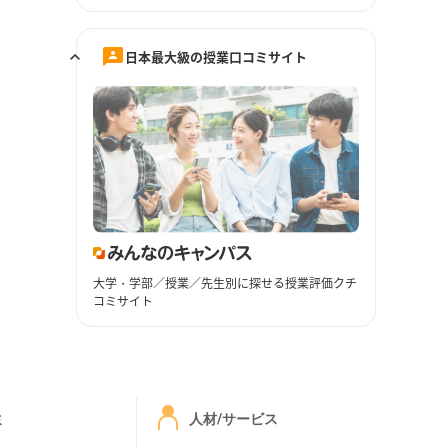
日本最大級の授業口コミサイト
大学・学部／授業／先生別に探せる授業評価クチ
コミサイト
ミ
人材/サービス