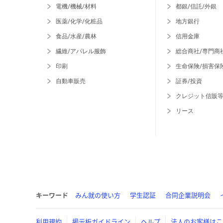
電機/機械/材料
都銀/信託/外銀
医薬/化学/化粧品
地方銀行
食品/水産/農林
信用金庫
繊維/アパレル服飾
総合商社/専門商
印刷
生命保険/損害保
自動車販売
証券/投資
クレジット信販
リース
キーワード
みん就の使い方
学生認証
合同企業説明会
利用規約
掲示板ガイドライン
ヘルプ
法人のお客様はこ