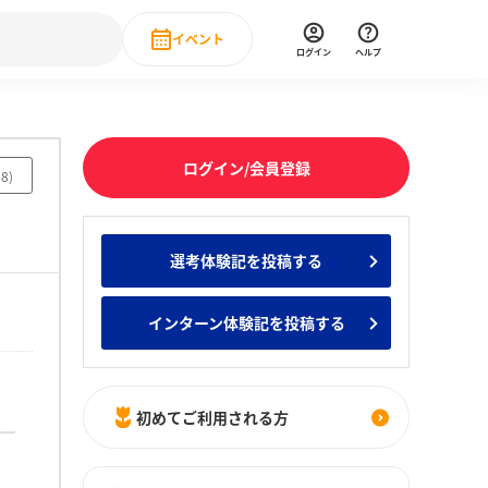
イベント
ログイン
ヘルプ
Event
の新卒就職人気企業ランキング
みんなのインターン人気企業ランキン
直近のイベント一覧
ログイン/会員登録
38
)
もっと見る
 IT・DX現場社員インタビュー
選考体験記を投稿する
の新卒就職人気企業ランキング
みんなのインターン人気企業ランキン
インターン体験記を投稿する
初めてご利用される方