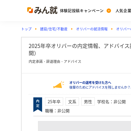
体験記投稿キャンペーン
人気企
トップ
建設/住宅/不動産
オリバーの就活情報
オリバー
Post
Ranking
PickUp
投稿する
ランキングを見る
注目の企業特集
2025年卒オリバーの内定情報、アドバイス詳細
開）
内定承諾・辞退理由・アドバイス
Vote
投票する
オリバーの選考を受けた方へ
動画で知ろう！業界・
後輩のためにアドバイスを残しませんか？
25年卒
文系
男性
学校名
：
非公開
職種
：
非公開