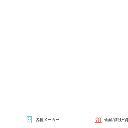
各種メーカー
金融/商社/保