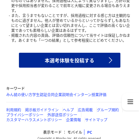
のものではありません。採用過程は人によって異なりますし、方針の変
更や採用担当者が変わることで前年と大幅に変更される場合もありえま
す。
また、言うまでもないことですが、採用過程に対する感じ方は主観的な
ものに過ぎません。他人が誉めているからといってかならずしもあなた
にとって望ましい企業とは言い切れませんし、ここで評価の高くない企
業であっても素晴らしい企業はあるはずです。
掲載された内容の真偽、評価の信頼性について当サイトは保証しかねま
す。あくまでも「一つの結果」として参考程度にとどめてください。
本選考体験を投稿する
キーワード
みん就の使い方
学生認証
合同企業説明会
インターン
授業評価
利用規約
掲示板ガイドライン
ヘルプ
広告掲載
グループ規約
プライバシーポリシー
外部送信ポリシー
カスタマーハラスメントポリシー
企業情報
サイトマップ
表示モード
モバイル
PC
Copyright © Minshu Inc. All rights reserved.