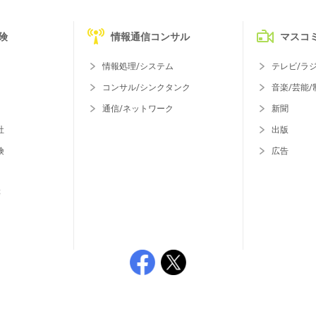
険
情報通信コンサル
マスコ
情報処理/システム
テレビ/ラ
コンサル/シンクタンク
音楽/芸能/
通信/ネットワーク
新聞
社
出版
険
広告
等