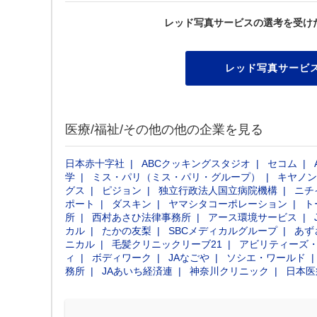
レッド写真サービスの選考を受け
レッド写真サービ
医療/福祉/その他の他の企業を見る
日本赤十字社
ABCクッキングスタジオ
セコム
学
ミス・パリ（ミス・パリ・グループ）
キヤノン
グス
ピジョン
独立行政法人国立病院機構
ニチ
ポート
ダスキン
ヤマシタコーポレーション
ト
所
西村あさひ法律事務所
アース環境サービス
カル
たかの友梨
SBCメディカルグループ
あず
ニカル
毛髪クリニックリーブ21
アビリティーズ
ィ
ボディワーク
JAなごや
ソシエ・ワールド
務所
JAあいち経済連
神奈川クリニック
日本医