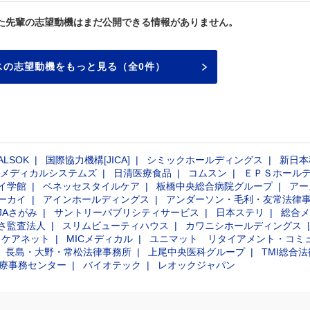
た先輩の志望動機はまだ公開できる情報がありません。
スの志望動機をもっと見る（全0件）
ALSOK
国際協力機構[JICA]
シミックホールディングス
新日本
メディカルシステムズ
日清医療食品
コムスン
ＥＰＳホール
イ学館
ベネッセスタイルケア
板橋中央総合病院グループ
アー
ーカイ
アインホールディングス
アンダーソン・毛利・友常法律
JAさがみ
サントリーパブリシティサービス
日本ステリ
総合メ
さ監査法人
スリムビューティハウス
カワニシホールディングス
・ケアネット
MICメディカル
ユニマット リタイアメント・コミ
長島・大野・常松法律事務所
上尾中央医科グループ
TMI総合
療事務センター
バイオテック
レオックジャパン