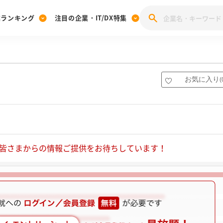
業ランキング
注目の企業・IT/DX特集
注目の企業特集
みんなのIT業界新卒就職人気企業ランキング
みんな
[27卒] 本選考体験記投稿キャンペーン
28卒 注目企業特集
27卒 注目企業特集
みんなのDX企業就職ブランド調査
お気に入り
(
注目のIT・DX企業特集
28卒 IT・DX企業特集
27卒 IT・DX企業特集
28卒
みんなのIT業界新卒就職人気企業ランキング
みんな
企業研究
皆さまからの情報ご提供をお待ちしています！