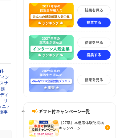
結果を見る
投票する
結果を見る
投票する
科
ディン
結果を見る
スサ
事務
ディ
リ
ュニテ
ギフト付キャンペーン一覧
法律事
［27卒］本選考体験記投稿
キャンペーン