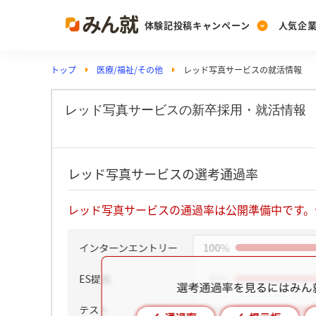
体験記投稿キャンペーン
人気企
トップ
医療/福祉/その他
レッド写真サービスの就活情報
Post
Ranking
PickUp
投稿する
ランキングを見る
注目の企業特集
レッド写真サービスの新卒採用・就活情報
Vote
レッド写真サービスの選考通過率
投票する
動画で知ろう！業界・
レッド写真サービスの通過率は公開準備中です。