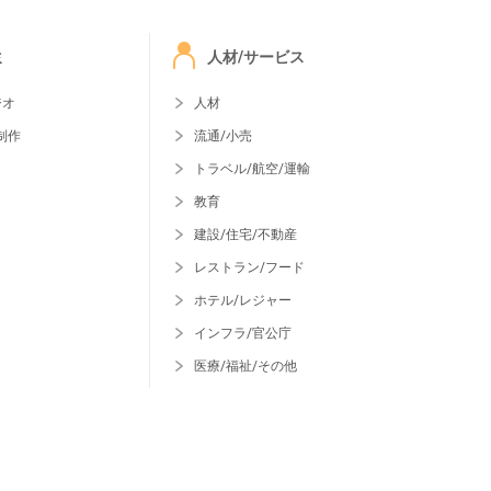
ミ
人材/サービス
ジオ
人材
制作
流通/小売
トラベル/航空/運輸
教育
建設/住宅/不動産
レストラン/フード
ホテル/レジャー
インフラ/官公庁
医療/福祉/その他