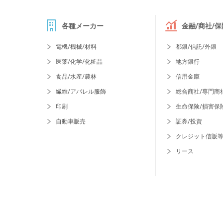
各種メーカー
金融/商社/保
電機/機械/材料
都銀/信託/外銀
医薬/化学/化粧品
地方銀行
食品/水産/農林
信用金庫
繊維/アパレル服飾
総合商社/専門商
印刷
生命保険/損害保
自動車販売
証券/投資
クレジット信販
リース