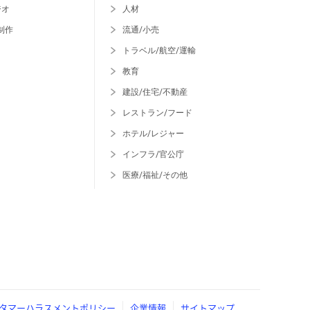
ジオ
人材
制作
流通/小売
トラベル/航空/運輸
教育
建設/住宅/不動産
レストラン/フード
ホテル/レジャー
インフラ/官公庁
医療/福祉/その他
タマーハラスメントポリシー
企業情報
サイトマップ