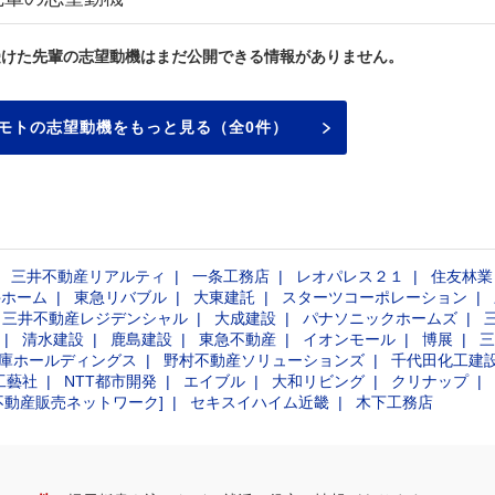
受けた先輩の志望動機はまだ公開できる情報がありません。
モトの志望動機をもっと見る（全0件）
三井不動産リアルティ
一条工務店
レオパレス２１
住友林業
井ホーム
東急リバブル
大東建託
スターツコーポレーション
三井不動産レジデンシャル
大成建設
パナソニックホームズ
清水建設
鹿島建設
東急不動産
イオンモール
博展
三
庫ホールディングス
野村不動産ソリューションズ
千代田化工建
工藝社
NTT都市開発
エイブル
大和リビング
クリナップ
不動産販売ネットワーク]
セキスイハイム近畿
木下工務店