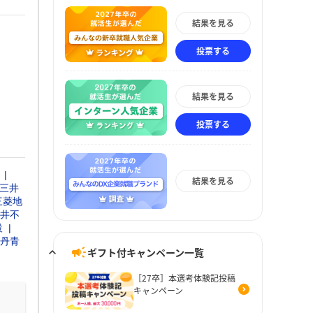
結果を見る
投票する
結果を見る
投票する
結果を見る
三井
三菱地
井不
設
丹青
ギフト付キャンペーン一覧
［27卒］本選考体験記投稿
キャンペーン