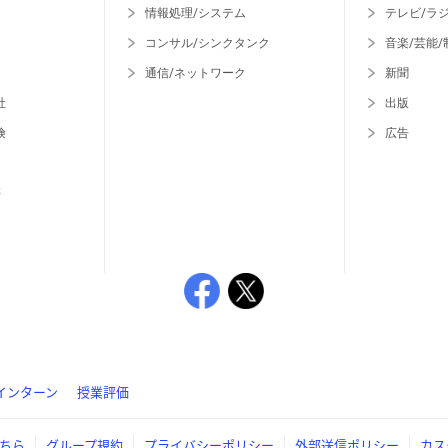
情報処理/システム
テレビ/ラ
コンサル/シンクタンク
音楽/芸能/
通信/ネットワーク
新聞
社
出版
険
広告
等
インターン
授業評価
ちら
グループ規約
プライバシーポリシー
外部送信ポリシー
カス