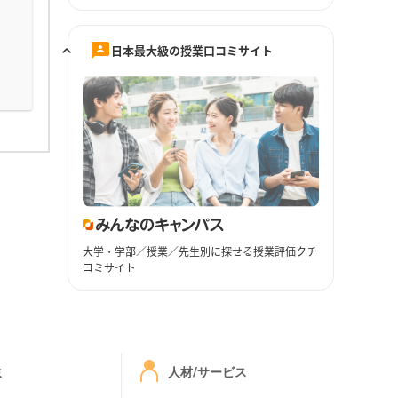
日本最大級の授業口コミサイト
大学・学部／授業／先生別に探せる授業評価クチ
コミサイト
ミ
人材/サービス