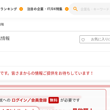
業ランキング
注目の企業・IT/DX特集
情報
注目の企業特集
みんなのIT業界新卒就職人気企業ランキング
みんな
[27卒] 本選考体験記投稿キャンペーン
28卒 注目企業特集
27卒 注目企業特集
みんなのDX企業就職ブランド調査
活情報
お気に入り
(
注目のIT・DX企業特集
28卒 IT・DX企業特集
27卒 IT・DX企業特集
28卒
みんなのIT業界新卒就職人気企業ランキング
みんな
企業研究
です。皆さまからの情報ご提供をお待ちしています！