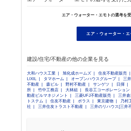
エア・ウォーター・エモトの選考を
エア・ウォーター・エ
建設/住宅/不動産の他の企業を見る
大和ハウス工業
旭化成ホームズ
住友不動産販売
LIXIL
タマホーム
オープンハウスグループ
三
不動産
森ビル
野村不動産
サンゲツ
日揮
所
竹中工務店
大林組
長谷工コーポレーション
動産ビルマネジメント
三菱UFJ不動産販売
三井倉
トステム
住友不動産
ポラス
東京建物
乃村
社
三井住友トラスト不動産
三井のリハウス[三井