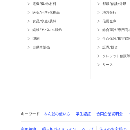
電機/機械/材料
都銀/信託/外銀
医薬/化学/化粧品
地方銀行
食品/水産/農林
信用金庫
繊維/アパレル服飾
総合商社/専門商
印刷
生命保険/損害保
自動車販売
証券/投資
クレジット信販
リース
キーワード
みん就の使い方
学生認証
合同企業説明会
利用規約
掲示板ガイドライン
ヘルプ
法人のお客様はこ