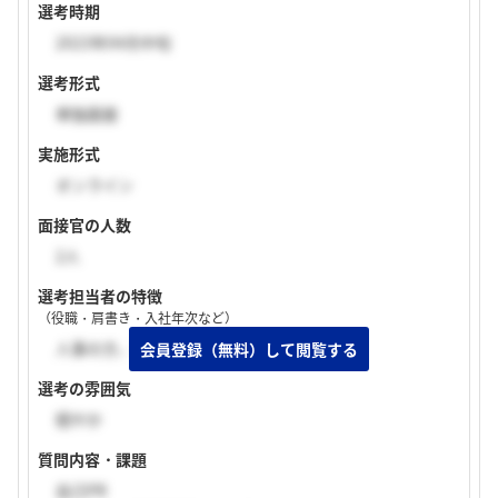
選考時期
2023年04月中旬
選考形式
単独面接
実施形式
オンライン
面接官の人数
2人
選考担当者の特徴
（役職・肩書き・入社年次など）
人事の方、現場の方
選考の雰囲気
穏やか
質問内容・課題
自己PR