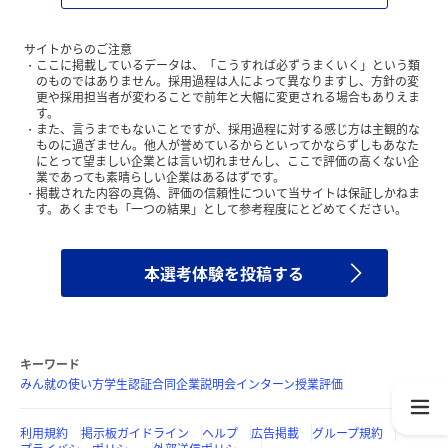
サイトからのご注意
ここに掲載しているデータは、「こうすれば必ずうまくいく」という類
のものではありません。採用過程は人によって異なりますし、方針の変
更や採用担当者が変わることで前年と大幅に変更される場合もありえま
す。
また、言うまでもないことですが、採用過程に対する感じ方は主観的な
ものに過ぎません。他人が誉めているからといってかならずしもあなた
にとって望ましい企業とは言い切れませんし、ここで評価の高くない企
業であっても素晴らしい企業はあるはずです。
掲載された内容の真偽、評価の信頼性について当サイトは保証しかねま
す。あくまでも「一つの結果」として参考程度にとどめてください。
本選考体験を投稿する
キーワード
みん就の使い方
学生認証
合同企業説明会
インターン
授業評価
利用規約
掲示板ガイドライン
ヘルプ
広告掲載
グループ規約