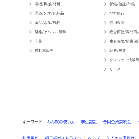
電機/機械/材料
都銀/信託/外銀
医薬/化学/化粧品
地方銀行
食品/水産/農林
信用金庫
繊維/アパレル服飾
総合商社/専門商
印刷
生命保険/損害保
自動車販売
証券/投資
クレジット信販
リース
キーワード
みん就の使い方
学生認証
合同企業説明会
利用規約
掲示板ガイドライン
ヘルプ
法人のお客様はこ