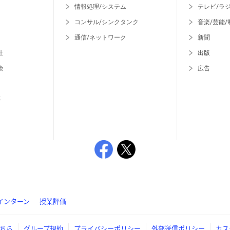
情報処理/システム
テレビ/ラ
コンサル/シンクタンク
音楽/芸能/
通信/ネットワーク
新聞
社
出版
険
広告
等
インターン
授業評価
ちら
グループ規約
プライバシーポリシー
外部送信ポリシー
カス