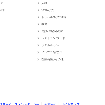
ジオ
人材
制作
流通/小売
トラベル/航空/運輸
教育
建設/住宅/不動産
レストラン/フード
ホテル/レジャー
インフラ/官公庁
医療/福祉/その他
タマーハラスメントポリシー
企業情報
サイトマップ