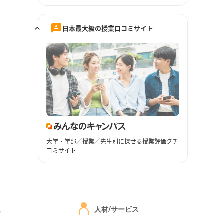
日本最大級の授業口コミサイト
大学・学部／授業／先生別に探せる授業評価クチ
コミサイト
ミ
人材/サービス