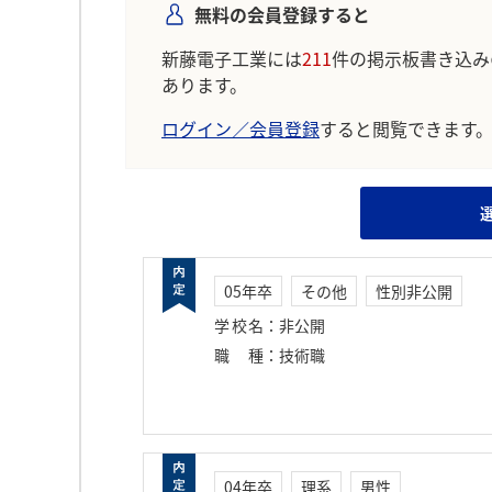
無料の会員登録すると
新藤電子工業には
211
件の掲示板書き込み
あります。
ログイン／会員登録
すると閲覧できます
05年卒
その他
性別非公開
学校名
：
非公開
職種
：
技術職
04年卒
理系
男性