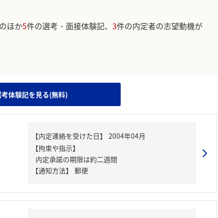
のほか
5
件の選考・面接体験記、
3
件の内定者の志望動機が
。
選考体験記を見る(無料)
【内定連絡を受けた日】
2004年04月
【拘束や指示】
内定承諾の期限は約二週間
【通知方法】
郵便