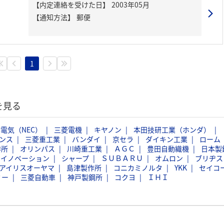
【内定連絡を受けた日】
2003年05月
【通知方法】
郵便
1
を見る
電気（NEC）
三菱電機
キヤノン
本田技研工業（ホンダ）
ンス
三菱重工業
バンダイ
京セラ
ダイキン工業
ローム
作所
オリンパス
川崎重工業
ＡＧＣ
豊田自動織機
日本製
スイノベーション
シャープ
ＳＵＢＡＲＵ
オムロン
ブリヂス
アイリスオーヤマ
島津製作所
コニカミノルタ
YKK
セイコ
ミー
三菱自動車
神戸製鋼所
コクヨ
ＩＨＩ