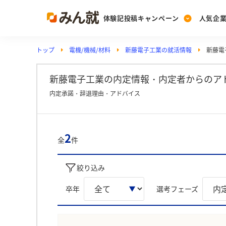
体験記投稿キャンペーン
人気企
トップ
電機/機械/材料
新藤電子工業の就活情報
新藤電
Post
Ranking
PickUp
投稿する
ランキングを見る
注目の企業特集
新藤電子工業の内定情報・内定者からのア
内定承諾・辞退理由・アドバイス
Vote
投票する
2
全
件
動画で知ろう！業界・
絞り込み
卒年
選考フェーズ