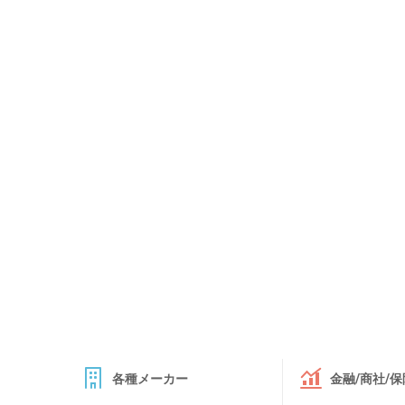
各種メーカー
金融/商社/保