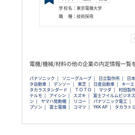
学校名
：
東京電機大学
職種
：
技術採用
電機/機械/材料の他の企業の内定情報一覧
パナソニック
ソニーグループ
日立製作所
日本
タ自動車
デンソー
東芝
日産自動車
キーエ
タカラスタンダード
ＴＯＴＯ
マツダ
村田製
テルモ
アイシン
スズキ
富士フイルムビジネ
ン
ヤマハ発動機
リコー
パナソニック電工
プソン
富士電機
コマツ
YKK AP
タカラト