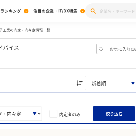
業ランキング
注目の企業・IT/DX特集
子工業の内定・内々定情報一覧
注目の企業特集
みんなのIT業界新卒就職人気企業ランキング
みんな
[27卒] 本選考体験記投稿キャンペーン
28卒 注目企業特集
27卒 注目企業特集
みんなのDX企業就職ブランド調査
ドバイス
お気に入り
(
1
注目のIT・DX企業特集
28卒 IT・DX企業特集
27卒 IT・DX企業特集
28卒
みんなのIT業界新卒就職人気企業ランキング
みんな
企業研究
絞り込む
内定者のみ