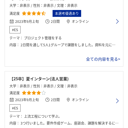
大学：非表示 / 性別：非表示 / 文理：非表示
満足度
本選考優遇あり
2023年9月上旬
2日間
オンライン
#ES
テーマ：
プロジェクト管理をする
内容：
2日間を通して5人1グループで課題をしました。資料を元に、課題解決型のコンサル体験をしました。また、ワーク内のことにヒアリングしヒアリング情報を元に解決策を出していくワークで、中間発表と最終発表がありました。両日の終了時に担当人事にフィードバックをいただけました。また、班員についてもお互いに感想を言い合いました。
全ての内容を見る>
【25卒】夏インターン(法人営業)
大学：非表示 / 性別：非表示 / 文理：非表示
満足度
2023年9月上旬
2日間
オンライン
#ES
テーマ：
上流工程について学ぶ。
内容：
3つ行いました。要件作成ゲーム、座談会、課題を解決するにはどの会社を選ぶとよいか。