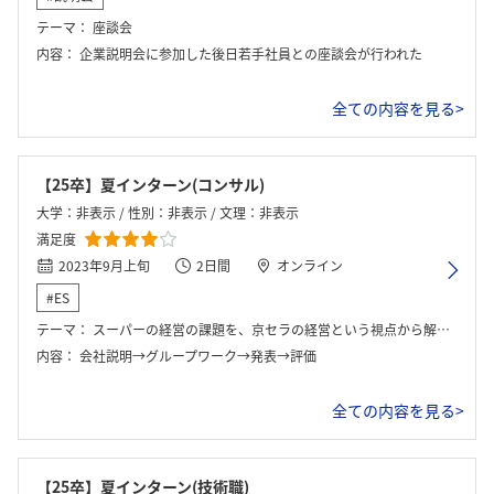
テーマ：
座談会
内容：
企業説明会に参加した後日若手社員との座談会が行われた
ログイン・会員登録
全ての内容を見る>
【25卒】夏インターン(コンサル)
大学：非表示 / 性別：非表示 / 文理：非表示
満足度
2023年9月上旬
2日間
オンライン
#ES
テーマ：
スーパーの経営の課題を、京セラの経営という視点から解決する内容でした。
内容：
会社説明→グループワーク→発表→評価
全ての内容を見る>
【25卒】夏インターン(技術職)