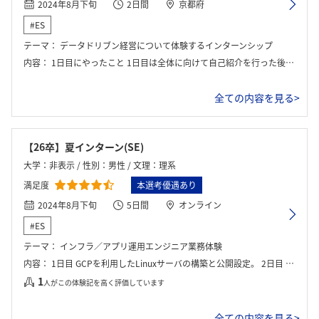
2024年8月下旬
2日間
京都府
#ES
テーマ：
データドリブン経営について体験するインターンシップ
内容：
1日目にやったこと 1日目は全体に向けて自己紹介を行った後，京セラコミュニケーションシステムの会社説明がありました．自己紹介に関しては，事前に資料を作成して，マイページ上に提出する必要があります．また，BIツールの説明がされた後，演習を行いました． 2日目にやったこと 2日目は，実際にBIツールを使用して架空のデータを分析してチーム内で課題を見つけ，解決策を考えて，最後は発表を行いました．また，2日目の後半は座談会も行い，業務や働き方についてより理解を深めることができました．
全ての内容を見る>
【26卒】夏インターン(SE)
大学：非表示 / 性別：男性 / 文理：理系
満足度
本選考優遇あり
2024年8月下旬
5日間
オンライン
#ES
テーマ：
インフラ／アプリ運用エンジニア業務体験
内容：
1日目 GCPを利用したLinuxサーバの構築と公開設定。 2日目 GCP上にWindowsサーバを構築し、IntelliJを用いた開発環境をセットアップ。 デモアプリのビルド・動作確認後、ロゴやヘッダーの変更などUIのカスタマイズを実施。 3日目 モジュールのデプロイおよびLinuxコマンドによるサーバ設定を行い、サービスを起動。 午後には社員との交流会を実施。 4日目 Seleniumを用いたWEBページ閲覧確認の自動化スクリプトを開発。 Pythonを使用し、ページの読み込みや操作を自動化するコードを作成。 5日目 Datadogによるシステム監視を実施し、障害発生時の対応を体験。 サービス停止の検知から復旧作業までの手順を実践。 午後には再度社員との交流会を実施。
1
人がこの体験記を高く評価しています
全ての内容を見る>