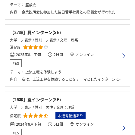
テーマ：
座談会
内容：
企業説明会に参加した後日若手社員との座談会が行われた
【27卒】夏インターン(SE)
大学：非表示 / 性別：非表示 / 文理：理系
満足度
2025年8月中旬
2日間
オンライン
#ES
テーマ：
上流工程を体験しよう
内容：
私は、上流工程を体験することをテーマとしたインターンに参加しました。内容としては、ある企業が抱える課題に対して、どのようなシステムを導入すれば解決できるかを考えるワークでした。最初に顧客役の社員の方から現状や要望をヒアリングし、その内容をもとに課題を整理しました。その後、グループで「どのような機能が必要か」「どのようなシステム構成にするか」を話し合い、要件定義や提案内容をまとめました。
【26卒】夏インターン(SE)
大学：非表示 / 性別：男性 / 文理：理系
満足度
本選考優遇あり
2024年8月下旬
5日間
オンライン
#ES