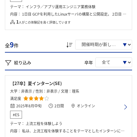
テーマ：
インフラ／アプリ運用エンジニア業務体験
内容：
1日目 GCPを利用したLinuxサーバの構築と公開設定。 2日目 GCP上にWindowsサーバを構築し、IntelliJを用いた開発環境をセットアップ。 デモアプリのビルド・動作確認後、ロゴやヘッダーの変更などUIのカスタマイズを実施。 3日目 モジュールのデプロイおよびLinuxコマンドによるサーバ設定を行い、サービスを起動。 午後には社員との交流会を実施。 4日目 Seleniumを用いたWEBページ閲覧確認の自動化スクリプトを開発。 Pythonを使用し、ページの読み込みや操作を自動化するコードを作成。 5日目 Datadogによるシステム監視を実施し、障害発生時の対応を体験。 サービス停止の検知から復旧作業までの手順を実践。 午後には再度社員との交流会を実施。
1
人がこの体験記を高く評価しています
9
全
件
絞り込み
卒年
【27卒】夏インターン(SE)
大学：非表示 / 性別：非表示 / 文理：理系
満足度
2025年8月中旬
2日間
オンライン
#ES
テーマ：
上流工程を体験しよう
内容：
私は、上流工程を体験することをテーマとしたインターンに参加しました。内容としては、ある企業が抱える課題に対して、どのようなシステムを導入すれば解決できるかを考えるワークでした。最初に顧客役の社員の方から現状や要望をヒアリングし、その内容をもとに課題を整理しました。その後、グループで「どのような機能が必要か」「どのようなシステム構成にするか」を話し合い、要件定義や提案内容をまとめました。