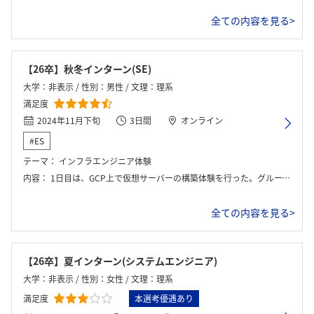
全ての内容を見る>
【26卒】秋冬インターン(SE)
大学：非表示 / 性別：男性 / 文理：理系
満足度
2024年11月下旬
3日間
オンライン
#ES
テーマ：
インフラエンジニア体験
内容：
1日目は、GCP上で仮想サーバーの構築体験を行った。グループに分かれてわからないところは質問して助け合いながら構築を進めた。その後は30分ほど座談会があった。2日目は、Webアプリの開発とAPIの実行体験であった。その後は1時間ほど座談会があった。3日目はseleniumというスクレイピングツールを使ってサービス確認の自動化体験を行った。バーチャルオフィス見学も行われた。どの体験もPCに不慣れな人には難しい内容だと思われる。
全ての内容を見る>
【26卒】夏インターン(システムエンジニア)
大学：非表示 / 性別：女性 / 文理：理系
満足度
本選考優遇あり