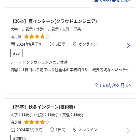
【26卒】夏インターン(クラウドエンジニア)
大学：非表示 / 性別：非表示 / 文理：理系
満足度
2024年8月下旬
5日間
オンライン
#ES
テーマ：
クラウドエンジニア体験
内容：
1日目は午前中は会社全体の業務紹介や、概要説明などだった。午後からグーグルクラウドの仕組みについて学び、グループに分かれてわからないところを共有しながら、自身のPCでサーバーの構築などを行った。 2日目も引き続き実習を行い、システムに障害が発生したときに備える環境構築や監視設定の追加などを行った。 3日目は運用保守業務体験として、社員の方が顧客、グループメンバーがクラウドエンジニアとしてシミュレーションを行った。 4日目はグーグルで提供されているAPIを用いた機械学習の体験、5日目はこれまでの振り返りを行った。
全ての内容を見る>
【25卒】秋冬インターン(技術職)
大学：非表示 / 性別：非表示 / 文理：非表示
満足度
2024年2月下旬
1日間
オンライン
#説明会