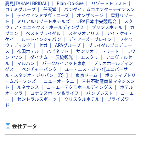
高見[TAKAMI BRIDAL]
Plan･Do･See
リゾートトラスト
コナミグループ
任天堂
バンダイナムコエンターテインメン
ト
テイクアンドギヴ・ニーズ
オンザページ
星野リゾー
ト
ミリアルリゾートホテルズ
JRA日本中央競馬会
スク
ウェア・エニックス・ホールディングス
プリンスホテル
カ
プコン
ベストブライダル
スタジオアリス
アイ・ケイ・
ケイ
ルートインジャパン
ディアーズ・ブレイン
ワタベ
ウェディング
セガ
APAグループ
ブライダルプロデュー
ス
帝国ホテル
ハピネット
サンリオ
トリート
ラウ
ンドワン
ダイナム
農協観光
エスクリ
アニヴェルセ
ル
マルハン
パークハイアット東京
プリオホールディン
グス
ベンチャーバンク
ユー・エス・ジェイ[ユニバーサ
ル・スタジオ・ジャパン （R）]
東京ドーム
ポジティブドリ
ームパーソンズ
ニューオータニ
三井不動産商業マネジメン
ト
ルネサンス
コーエーテクモホールディングス
ホテル
オークラ
コナミスポーツ＆ライフ
バンプレスト
コーエ
ー
セントラルスポーツ
クリスタルホテル
ブライズワー
ド
会社データ