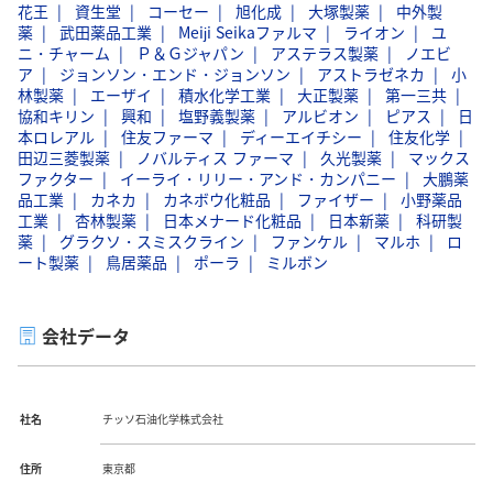
花王
資生堂
コーセー
旭化成
大塚製薬
中外製
薬
武田薬品工業
Meiji Seikaファルマ
ライオン
ユ
ニ・チャーム
Ｐ＆Ｇジャパン
アステラス製薬
ノエビ
ア
ジョンソン・エンド・ジョンソン
アストラゼネカ
小
林製薬
エーザイ
積水化学工業
大正製薬
第一三共
協和キリン
興和
塩野義製薬
アルビオン
ピアス
日
本ロレアル
住友ファーマ
ディーエイチシー
住友化学
田辺三菱製薬
ノバルティス ファーマ
久光製薬
マックス
ファクター
イーライ・リリー・アンド・カンパニー
大鵬薬
品工業
カネカ
カネボウ化粧品
ファイザー
小野薬品
工業
杏林製薬
日本メナード化粧品
日本新薬
科研製
薬
グラクソ・スミスクライン
ファンケル
マルホ
ロ
ート製薬
鳥居薬品
ポーラ
ミルボン
会社データ
社名
チッソ石油化学株式会社
住所
東京都