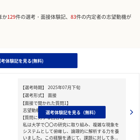
ほか
129
件の選考・面接体験記、
83
件の内定者の志望動機が
。
選考体験記を見る(無料)
【面接で聞かれた質問1】
志望動機について
選考体験記を見る（無料）
【質問に対する回答1】
私は大学で〇〇の研究に取り組み、複雑な現象を
システムとして俯瞰し、論理的に解析する力を養
いました。この経験を通じて、課題に対して多...