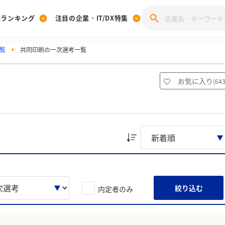
業ランキング
注目の企業・IT/DX特集
覧
共同印刷の一次選考一覧
注目の企業特集
みんなのIT業界新卒就職人気企業ランキング
みんな
[27卒] 本選考体験記投稿キャンペーン
28卒 注目企業特集
27卒 注目企業特集
みんなのDX企業就職ブランド調査
お気に入り
(
64
注目のIT・DX企業特集
28卒 IT・DX企業特集
27卒 IT・DX企業特集
28卒
みんなのIT業界新卒就職人気企業ランキング
みんな
企業研究
絞り込む
内定者のみ