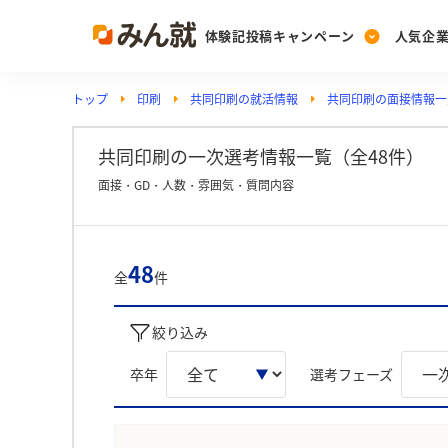
体験記投稿キャンペーン
人気企
トップ
印刷
共同印刷の就活情報
共同印刷の面接情報一
Post
Ranking
PickUp
投稿する
ランキングを見る
注目の企業特集
共同印刷の一次選考情報一覧（全48件）
面接・GD・人数・雰囲気・質問内容
Vote
投票する
48
全
件
動画で知ろう！業界・
絞り込み
卒年
選考フェーズ