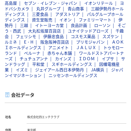
高島屋
セブン‐イレブン・ジャパン
イオンリテール
ヨ
ドバシカメラ
丸井グループ
青山商事
三越伊勢丹ホール
ディングス
三菱食品
アダストリア
パルグループホール
ディングス
資生堂販売
イオン
ファミリーマート
伊
勢丹
三越
イトーヨーカ堂
良品計画
ローソン
そご
う・西武
大丸松坂屋百貨店
ユナイテッドアローズ
千趣
会
フェリシモ
伊藤忠食品
コスモス薬品
スズケン
ルミネ
E・H
阪急阪神百貨店
プリモジャパン
ＡＯＫ
Ｉホールディングス
アニメイト
ＪＡＬＵＸ
トゥモロー
ランド
ベルーナ
赤ちゃん本舗
ワールドストアパートナ
ーズ
チュチュアンナ
カインズ
ＩＤＯＭ
イプサ
サ
ンドラッグ
平和堂
スギホールディングス
因幡電機産
業
イズミ
ジェイアール西日本伊勢丹
JA横浜
ジャパ
ンイマジネーション
ニッセンホールディングス
会社データ
社名
株式会社四エッチクラブ
住所
東京都