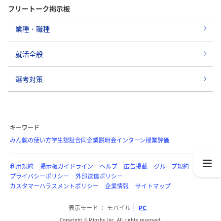
フリートーク掲示板
業種・職種
就活全般
選考対策
キーワード
みん就の使い方
学生認証
合同企業説明会
インターン
授業評価
利用規約
掲示板ガイドライン
ヘルプ
広告掲載
グループ規約
プライバシーポリシー
外部送信ポリシー
カスタマーハラスメントポリシー
企業情報
サイトマップ
表示モード
モバイル
PC
Copyright © Minshu Inc. All rights reserved.