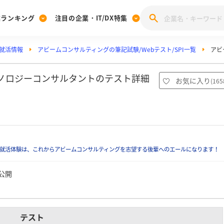
業ランキング
注目の企業・IT/DX特集
就活情報
アビームコンサルティングの筆記試験/Webテスト/SPI一覧
アビ
注目の企業特集
みんなのIT業界新卒就職人気企業ランキング
みんな
[27卒] 本選考体験記投稿キャンペーン
28卒 注目企業特集
27卒 注目企業特集
みんなのDX企業就職ブランド調査
クノロジーコンサルタントのテスト詳細
お気に入り
(
165
）
注目のIT・DX企業特集
28卒 IT・DX企業特集
27卒 IT・DX企業特集
28卒
みんなのIT業界新卒就職人気企業ランキング
みんな
企業研究
就活体験は、これからアビームコンサルティングを志望する後輩へのエールになります！
公開
テスト