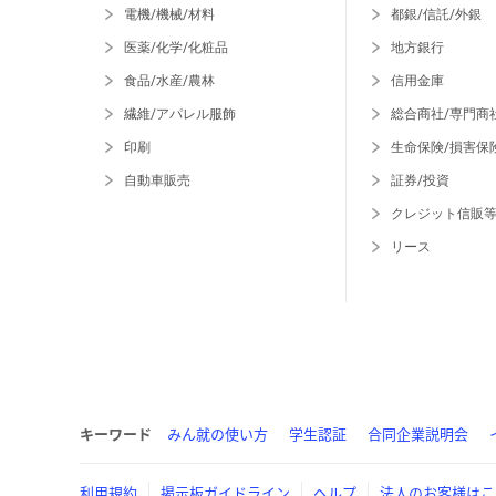
電機/機械/材料
都銀/信託/外銀
医薬/化学/化粧品
地方銀行
食品/水産/農林
信用金庫
繊維/アパレル服飾
総合商社/専門商
印刷
生命保険/損害保
自動車販売
証券/投資
クレジット信販
リース
キーワード
みん就の使い方
学生認証
合同企業説明会
利用規約
掲示板ガイドライン
ヘルプ
法人のお客様はこ