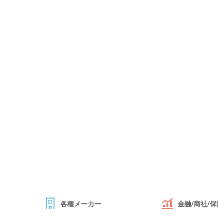
各種メーカー
金融/商社/保