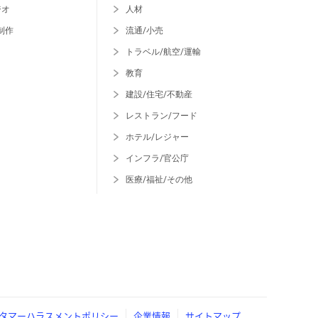
ジオ
人材
制作
流通/小売
トラベル/航空/運輸
教育
建設/住宅/不動産
レストラン/フード
ホテル/レジャー
インフラ/官公庁
医療/福祉/その他
タマーハラスメントポリシー
企業情報
サイトマップ