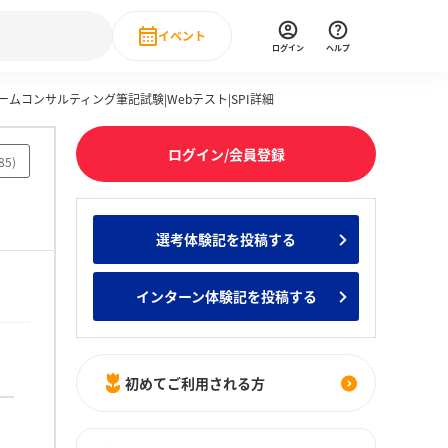
イベント
ログイン
ヘルプ
ームコンサルティング筆記試験|Webテスト|SPI詳細
Event
の新卒就職人気企業ランキング
みんなのインターン人気企業ランキン
直近のイベント一覧
ログイン/会員登録
85
)
もっと見る
 IT・DX現場社員インタビュー
選考体験記を投稿する
の新卒就職人気企業ランキング
みんなのインターン人気企業ランキン
インターン体験記を投稿する
初めてご利用される方