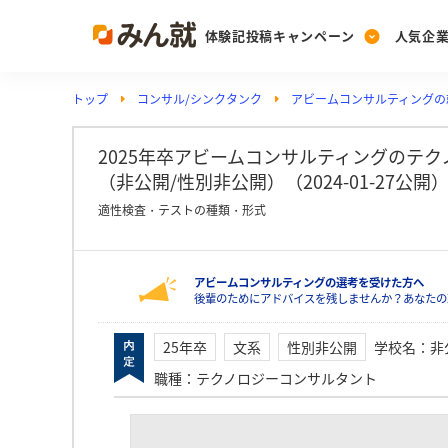
体験記投稿キャンペーン
人気企
トップ
コンサル/シンクタンク
アビームコンサルティングの
Post
Ranking
PickUp
投稿する
ランキングを見る
注目の企業特集
2025年卒アビームコンサルティングのテ
（非公開/性別非公開）（2024-01-27公開
適性検査・テストの種類・形式
Vote
投票する
アビームコンサルティングの選考を受けた方へ
動画で知ろう！業界・
後輩のためにアドバイスを残しませんか？あなたの
25年卒
文系
性別非公開
学校名
：
非
職種
：
テクノロジーコンサルタント