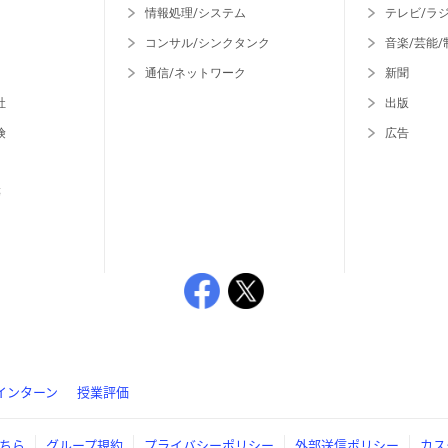
情報処理/システム
テレビ/ラ
コンサル/シンクタンク
音楽/芸能/
通信/ネットワーク
新聞
社
出版
険
広告
等
インターン
授業評価
ちら
グループ規約
プライバシーポリシー
外部送信ポリシー
カス