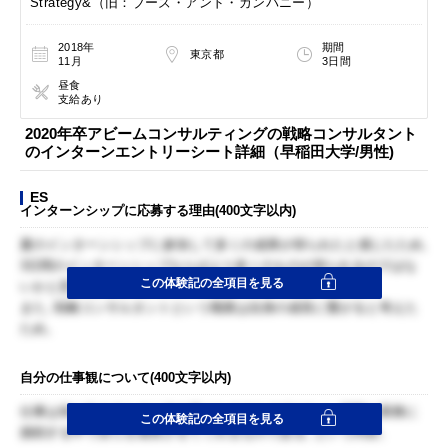
Strategy&（旧：ブーズ・アンド・カンパニー）
2018年
期間
東京都
11月
3日間
昼食
支給あり
2020年卒アビームコンサルティングの戦略コンサルタント
のインターンエントリーシート詳細（早稲田大学/男性)
ES
インターンシップに応募する理由(400文字以内)
夏のインターンシップに参加して多くの成果が得られたと感じたため,
3日間のインターンシップならばより多くのものが得られるのではな
この体験記の全項目を見る
いかと思ったため。
また, 戦略コンサルタントという職業は自身の成長に繋がると考えた
ため。
自分の仕事観について(400文字以内)
仕事は単に生きるために金を稼ぐためのものではなく, 困難な業務に
この体験記の全項目を見る
挑戦する中で自らを成長させてくれるものである, という内容。