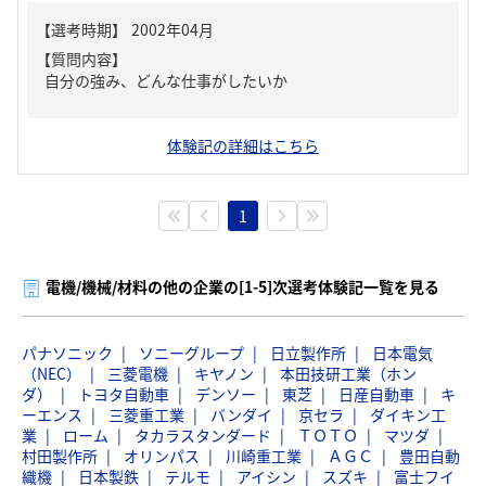
【質問内容】
自分の強み、どんな仕事がしたいか
体験記の詳細はこちら
1
電機/機械/材料の他の企業の[1-5]次選考体験記一覧を見る
パナソニック
ソニーグループ
日立製作所
日本電気
（NEC）
三菱電機
キヤノン
本田技研工業（ホン
ダ）
トヨタ自動車
デンソー
東芝
日産自動車
キ
ーエンス
三菱重工業
バンダイ
京セラ
ダイキン工
業
ローム
タカラスタンダード
ＴＯＴＯ
マツダ
村田製作所
オリンパス
川崎重工業
ＡＧＣ
豊田自動
織機
日本製鉄
テルモ
アイシン
スズキ
富士フイ