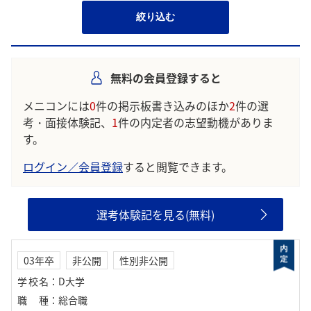
絞り込む
無料の会員登録すると
メニコンには
0
件の掲示板書き込みのほか
2
件の選
考・面接体験記、
1
件の内定者の志望動機がありま
す。
ログイン／会員登録
すると閲覧できます。
選考体験記を見る(無料)
03年卒
非公開
性別非公開
学校名
：
D大学
職種
：
総合職