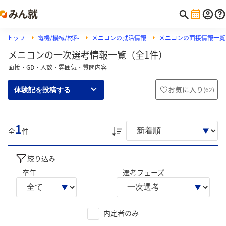
トップ
電機/機械/材料
メニコンの就活情報
メニコンの面接情報一覧
メニコンの一次選考情報一覧（全1件）
面接・GD・人数・雰囲気・質問内容
お気に入り
(
62
)
体験記を投稿する
1
全
件
絞り込み
卒年
選考フェーズ
内定者のみ