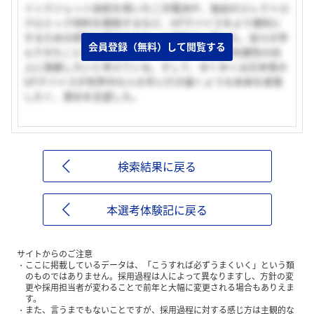
インクジェット技術を用いた二次電池や、独自のエレクトロ
クロミック材料を開発するなど、IoTデバイスをより便利に
するための研究を進めており、大変魅力に感じた。自らの学
会員登録（無料）して閲覧する
んできたことを活かして、IoTデバイスの性能や利便性の向
上に貢献したいと考えている。そして、ゆくゆくは日本発の
IoTデバイスが世界中の人の手に行き届くような未来を実現
したく、貴社を志望した。
検索結果に戻る
本選考体験記に戻る
サイトからのご注意
ここに掲載しているデータは、「こうすれば必ずうまくいく」という類
のものではありません。採用過程は人によって異なりますし、方針の変
更や採用担当者が変わることで前年と大幅に変更される場合もありえま
す。
また、言うまでもないことですが、採用過程に対する感じ方は主観的な