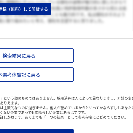
野に積極的にチャレンジしている御社の姿勢が魅力的に感じたからて
も挑戦できるボトムアップの社風と特許取得件数の多さから伺える技
登録（無料）して閲覧する
術に関する特許取得数が多いことも魅力的です。私は御社のそのよう
発に取り組みたいと考え、御社を志望するに至りました。
検索結果に戻る
本選考体験記に戻る
」という類のものではありません。採用過程は人によって異なりますし、方針の変
ありえます。
は主観的なものに過ぎません。他人が誉めているからといってかならずしもあなた
くない企業であっても素晴らしい企業はあるはずです。
証しかねます。あくまでも「一つの結果」として参考程度にとどめてください。