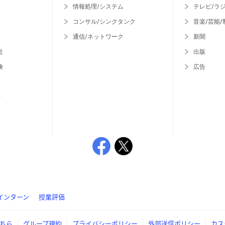
情報処理/システム
テレビ/ラ
コンサル/シンクタンク
音楽/芸能/
通信/ネットワーク
新聞
社
出版
険
広告
等
インターン
授業評価
ちら
グループ規約
プライバシーポリシー
外部送信ポリシー
カス