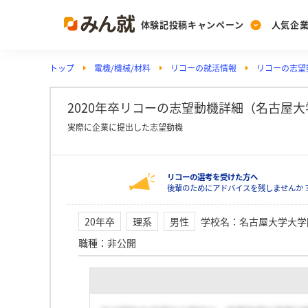
体験記投稿キャンペーン
人気企
トップ
電機/機械/材料
リコーの就活情報
リコーの志望
Post
Ranking
PickUp
投稿する
ランキングを見る
注目の企業特集
2020年卒リコーの志望動機詳細（名古屋
実際に企業に提出した志望動機
Vote
リコーの選考を受けた方へ
投票する
後輩のためにアドバイスを残しませんか
動画で知ろう！業界・
20年卒
理系
男性
学校名
：
名古屋大学大学
職種
：
非公開