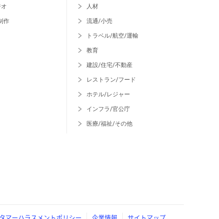
ジオ
人材
制作
流通/小売
トラベル/航空/運輸
教育
建設/住宅/不動産
レストラン/フード
ホテル/レジャー
インフラ/官公庁
医療/福祉/その他
タマーハラスメントポリシー
企業情報
サイトマップ