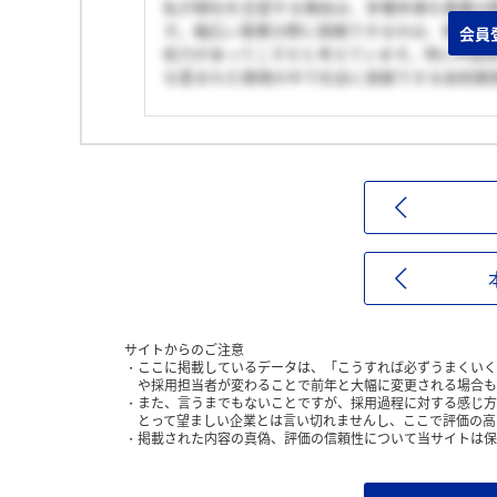
私が御社を志望する理由は、多種多様な事業分
す。幅広い事業分野に挑戦できるのは、若手で
会員
術力があってこそだと考えています。特にAI技
な恵まれた環境の中で社会に貢献できる技術開
サイトからのご注意
ここに掲載しているデータは、「こうすれば必ずうまくいく
や採用担当者が変わることで前年と大幅に変更される場合も
また、言うまでもないことですが、採用過程に対する感じ方
とって望ましい企業とは言い切れませんし、ここで評価の高
掲載された内容の真偽、評価の信頼性について当サイトは保