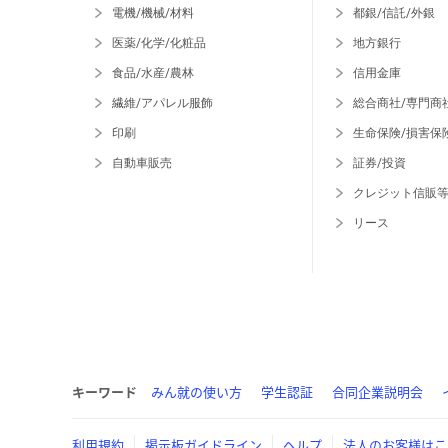
電機/機械/材料
都銀/信託/外銀
医薬/化学/化粧品
地方銀行
食品/水産/農林
信用金庫
繊維/アパレル服飾
総合商社/専門商
印刷
生命保険/損害保
自動車販売
証券/投資
クレジット信販
リース
キーワード
みん就の使い方
学生認証
合同企業説明会
利用規約
掲示板ガイドライン
ヘルプ
法人のお客様はこ