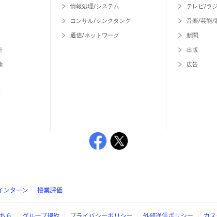
情報処理/システム
テレビ/ラ
コンサル/シンクタンク
音楽/芸能/
通信/ネットワーク
新聞
社
出版
険
広告
等
インターン
授業評価
ちら
グループ規約
プライバシーポリシー
外部送信ポリシー
カス