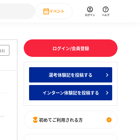
イベント
ログイン
ヘルプ
Event
の新卒就職人気企業ランキング
みんなのインターン人気企業ランキン
直近のイベント一覧
ログイン/会員登録
18
)
もっと見る
 IT・DX現場社員インタビュー
選考体験記を投稿する
の新卒就職人気企業ランキング
みんなのインターン人気企業ランキン
インターン体験記を投稿する
初めてご利用される方