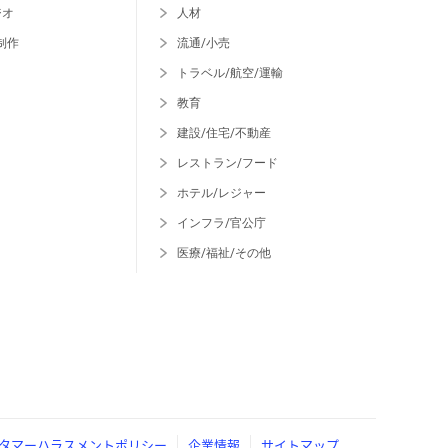
ジオ
人材
制作
流通/小売
トラベル/航空/運輸
教育
建設/住宅/不動産
レストラン/フード
ホテル/レジャー
インフラ/官公庁
医療/福祉/その他
タマーハラスメントポリシー
企業情報
サイトマップ