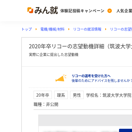
体験記投稿キャンペーン
人気企
トップ
電機/機械/材料
リコーの就活情報
リコーの志望
Post
Ranking
PickUp
投稿する
ランキングを見る
注目の企業特集
2020年卒リコーの志望動機詳細（筑波大学
実際に企業に提出した志望動機
Vote
リコーの選考を受けた方へ
投票する
後輩のためにアドバイスを残しませんか
動画で知ろう！業界・
20年卒
理系
男性
学校名
：
筑波大学大学院
職種
：
非公開