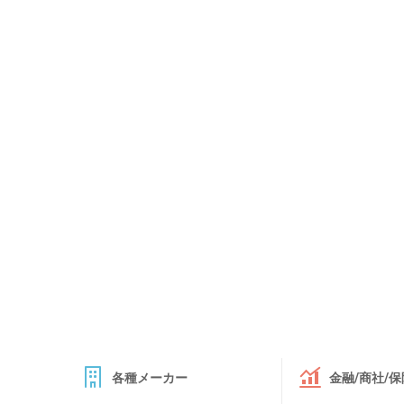
各種メーカー
金融/商社/保