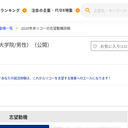
業ランキング
注目の企業・IT/DX特集
動機一覧
2020年卒リコーの志望動機詳細
注目の企業特集
みんなのIT業界新卒就職人気企業ランキング
みんな
[27卒] 本選考体験記投稿キャンペーン
28卒 注目企業特集
27卒 注目企業特集
みんなのDX企業就職ブランド調査
大学院/男性）（公開）
お気に入り
(
232
注目のIT・DX企業特集
28卒 IT・DX企業特集
27卒 IT・DX企業特集
28卒
みんなのIT業界新卒就職人気企業ランキング
みんな
？あなたの就活体験は、これからリコーを志望する後輩へのエールになります！
企業研究
志望動機