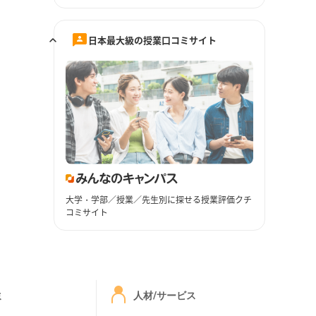
日本最大級の授業口コミサイト
大学・学部／授業／先生別に探せる授業評価クチ
コミサイト
ミ
人材/サービス