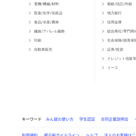
電機/機械/材料
都銀/信託/外銀
医薬/化学/化粧品
地方銀行
食品/水産/農林
信用金庫
繊維/アパレル服飾
総合商社/専門商
印刷
生命保険/損害保
自動車販売
証券/投資
クレジット信販
リース
キーワード
みん就の使い方
学生認証
合同企業説明会
利用規約
掲示板ガイドライン
ヘルプ
法人のお客様はこ