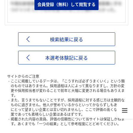
今現在新規事業を探しているということで、基盤事業に手を
会員登録（無料）して閲覧する
つけつつそういうものを見つけることに携わりたかった。
検索結果に戻る
本選考体験記に戻る
サイトからのご注意
ここに掲載しているデータは、「こうすれば必ずうまくいく」という類
のものではありません。採用過程は人によって異なりますし、方針の変
更や採用担当者が変わることで前年と大幅に変更される場合もありえま
す。
また、言うまでもないことですが、採用過程に対する感じ方は主観的な
ものに過ぎません。他人が誉めているからといってかならずしもあなた
にとって望ましい企業とは言い切れませんし、ここで評価の高くない企
業であっても素晴らしい企業はあるはずです。
掲載された内容の真偽、評価の信頼性について当サイトは保証しかねま
す。あくまでも「一つの結果」として参考程度にとどめてください。