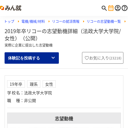
トップ
電機/機械/材料
リコーの就活情報
リコーの志望動機一覧
2019年卒リコーの志望動機詳細（法政大学大学院/
女性）（公開）
実際に企業に提出した志望動機
お気に入り
(
23218
)
体験記を投稿する
19年卒
理系
女性
学校名
：
法政大学大学院
職種
：
非公開
志望動機