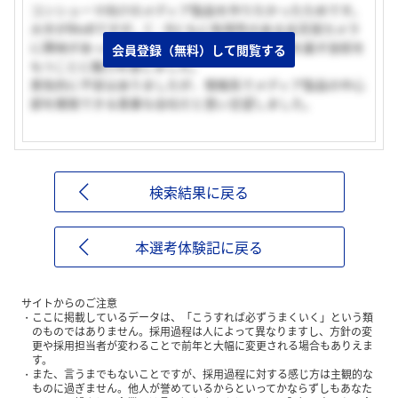
コンシューマ向けのメディア製品を作りたかったためです。
大半がBtoBですが、C・Bともに有用性のある全天球カメラ
に興味があったこと、発電ゴムなど他社と一線を画す技術を
会員登録（無料）して閲覧する
もつことに魅力を感じました。
景気的に不安はありましたが、情報系でメディア製品の中心
部を開発できる貴重な会社だと思い志望しました。
検索結果に戻る
本選考体験記に戻る
サイトからのご注意
ここに掲載しているデータは、「こうすれば必ずうまくいく」という類
のものではありません。採用過程は人によって異なりますし、方針の変
更や採用担当者が変わることで前年と大幅に変更される場合もありえま
す。
また、言うまでもないことですが、採用過程に対する感じ方は主観的な
ものに過ぎません。他人が誉めているからといってかならずしもあなた