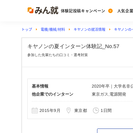
体験記投稿キャンペーン
人気企
トップ
電機/機械/材料
キヤノンの就活情報
キヤノンの
Post
Ranking
PickUp
投稿する
ランキングを見る
注目の企業特集
キヤノンの夏インターン体験記_No.57
参加した先輩たちの口コミ・選考対策
Vote
投票する
動画で知ろう！業界・
基本情報
2020年卒｜大学名
他企業でのインターン
東京ガス,電源開発
2015年9月
東京都
1日間