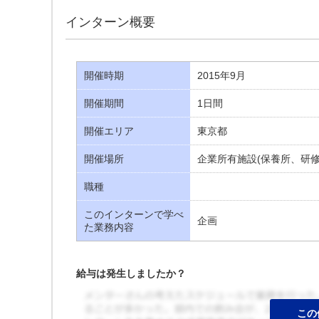
インターン概要
開催時期
2015年9月
開催期間
1日間
開催エリア
東京都
開催場所
企業所有施設(保養所、研修
職種
このインターンで学べ
企画
た業務内容
給与は発生しましたか？