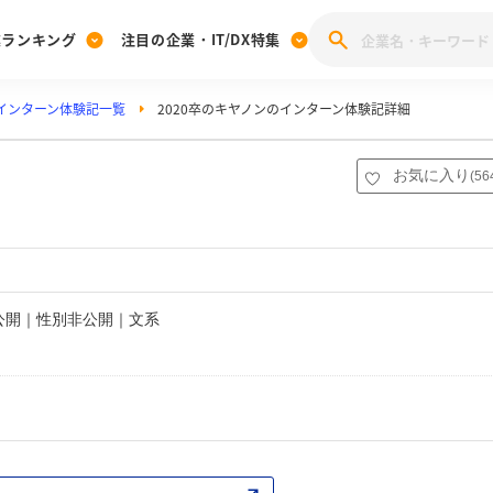
業ランキング
注目の企業・IT/DX特集
インターン体験記一覧
2020卒のキヤノンのインターン体験記詳細
注目の企業特集
みんなのIT業界新卒就職人気企業ランキング
みんな
[27卒] 本選考体験記投稿キャンペーン
28卒 注目企業特集
27卒 注目企業特集
みんなのDX企業就職ブランド調査
お気に入り
(
56
注目のIT・DX企業特集
28卒 IT・DX企業特集
27卒 IT・DX企業特集
28卒
みんなのIT業界新卒就職人気企業ランキング
みんな
企業研究
非公開｜性別非公開｜文系