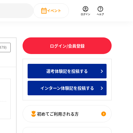
イベント
ログイン
ヘルプ
Event
の新卒就職人気企業ランキング
みんなのインターン人気企業ランキン
直近のイベント一覧
ログイン/会員登録
479
)
もっと見る
 IT・DX現場社員インタビュー
選考体験記を投稿する
の新卒就職人気企業ランキング
みんなのインターン人気企業ランキン
インターン体験記を投稿する
初めてご利用される方