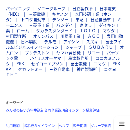
パナソニック
ソニーグループ
日立製作所
日本電気
（NEC）
三菱電機
キヤノン
本田技研工業（ホン
ダ）
トヨタ自動車
デンソー
東芝
日産自動車
キ
ーエンス
三菱重工業
バンダイ
京セラ
ダイキン工
業
ローム
タカラスタンダード
ＴＯＴＯ
マツダ
村田製作所
オリンパス
川崎重工業
ＡＧＣ
豊田自動
織機
日本製鉄
テルモ
アイシン
スズキ
富士フイ
ルムビジネスイノベーション
シャープ
ＳＵＢＡＲＵ
オ
ムロン
ブリヂストン
ヤマハ発動機
リコー
パナソニ
ック電工
アイリスオーヤマ
島津製作所
コニカミノル
タ
YKK
セイコーエプソン
富士電機
コマツ
YKK
AP
タカラトミー
三菱自動車
神戸製鋼所
コクヨ
ＩＨＩ
キーワード
みん就の使い方
学生認証
合同企業説明会
インターン
授業評価
利用規約
掲示板ガイドライン
ヘルプ
広告掲載
グループ規約