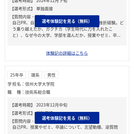
【質問内容・課題】
選考体験記を見る（無料）
自己PR、自分の強み/弱み、人生の中で大きな挫折経験。ど
う乗り越えたか、ガクチカ（学生時代に力を入れたこ
と）、なぜ今の大学、学部を選んだか、授業やゼミ、卒...
体験記の詳細はこちら
25年卒
理系
男性
学校名
：
信州大学大学院
職種
：
技術系総合職
選考体験記を見る（無料）
【質問内容・課題】
自己PR、授業やゼミ、卒論について、志望動機、逆質問