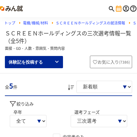
トップ
電機/機械/材料
ＳＣＲＥＥＮホールディングスの就活情報
Ｓ
ＳＣＲＥＥＮホールディングスの三次選考情報一覧
（全5件）
面接・GD・人数・雰囲気・質問内容
お気に入り
(
7386
)
体験記を投稿する
5
全
件
絞り込み
卒年
選考フェーズ
内定者のみ