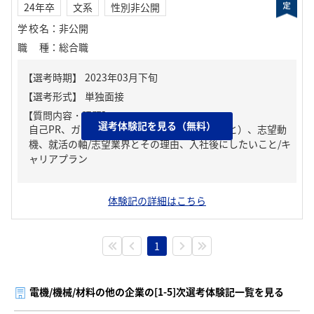
24年卒
文系
性別非公開
学校名
：
非公開
職種
：
総合職
【質問内容・課題】
選考体験記を見る（無料）
自己PR、ガクチカ（学生時代に力を入れたこと）、志望動
機、就活の軸/志望業界とその理由、入社後にしたいこと/キ
ャリアプラン
体験記の詳細はこちら
1
電機/機械/材料の他の企業の[1-5]次選考体験記一覧を見る