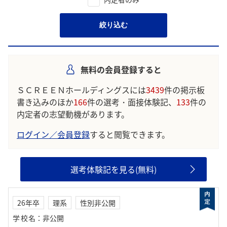
絞り込む
無料の会員登録すると
ＳＣＲＥＥＮホールディングスには
3439
件の掲示板
書き込みのほか
166
件の選考・面接体験記、
133
件の
内定者の志望動機があります。
ログイン／会員登録
すると閲覧できます。
選考体験記を見る(無料)
26年卒
理系
性別非公開
学校名
：
非公開