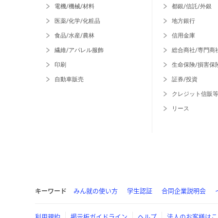
電機/機械/材料
都銀/信託/外銀
医薬/化学/化粧品
地方銀行
食品/水産/農林
信用金庫
繊維/アパレル服飾
総合商社/専門商
印刷
生命保険/損害保
自動車販売
証券/投資
クレジット信販
リース
キーワード
みん就の使い方
学生認証
合同企業説明会
利用規約
掲示板ガイドライン
ヘルプ
法人のお客様はこ