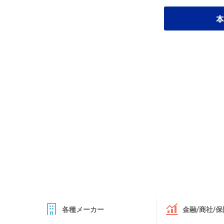
本
各種メーカー
金融/商社/保