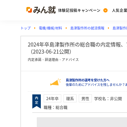
体験記投稿キャンペーン
人気企
トップ
電機/機械/材料
島津製作所の就活情報
島津製作
Post
Ranking
PickUp
投稿する
ランキングを見る
注目の企業特集
2024年卒島津製作所の総合職の内定情報
（2023-06-21公開）
内定承諾・辞退理由・アドバイス
Vote
投票する
島津製作所の選考を受けた方へ
動画で知ろう！業界・
後輩のためにアドバイスを残しませんか？
24年卒
理系
男性
学校名
：
非公開
職種
：
総合職