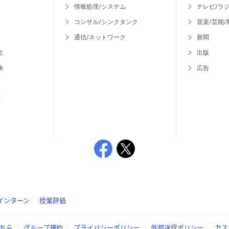
情報処理/システム
テレビ/ラ
コンサル/シンクタンク
音楽/芸能/
通信/ネットワーク
新聞
社
出版
険
広告
等
インターン
授業評価
ちら
グループ規約
プライバシーポリシー
外部送信ポリシー
カス