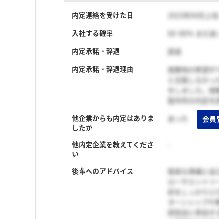
内定連絡を受けた日
2023年04月上旬
入社する確率
60~80% まだ
内定承諾・辞退
辞退
内定承諾・辞退理由
就業地の希望が
と合致しなかっ
をしました。就
製作所の内定を
他企業からも内定はありま
あった
会員
したか
他内定企業を教えてくださ
-
い
後輩へのアドバイス
堅実な準備と自
ローやエントリ
析をしっかりと
ターンシップや
研究会に参加す