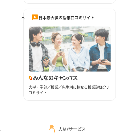
日本最大級の授業口コミサイト
大学・学部／授業／先生別に探せる授業評価クチ
コミサイト
ミ
人材/サービス