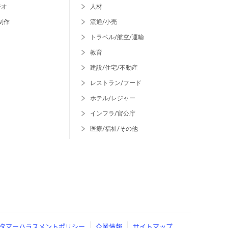
ジオ
人材
制作
流通/小売
トラベル/航空/運輸
教育
建設/住宅/不動産
レストラン/フード
ホテル/レジャー
インフラ/官公庁
医療/福祉/その他
タマーハラスメントポリシー
企業情報
サイトマップ