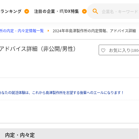
業ランキング
注目の企業・IT/DX特集
所の内定・内々定情報一覧
2024年卒島津製作所の内定情報、アドバイス詳細
注目の企業特集
みんなのIT業界新卒就職人気企業ランキング
みんな
[27卒] 本選考体験記投稿キャンペーン
28卒 注目企業特集
27卒 注目企業特集
みんなのDX企業就職ブランド調査
、アドバイス詳細（非公開/男性）
お気に入り
(
180
注目のIT・DX企業特集
28卒 IT・DX企業特集
27卒 IT・DX企業特集
28卒
みんなのIT業界新卒就職人気企業ランキング
みんな
企業研究
あなたの就活体験は、これから島津製作所を志望する後輩へのエールになります！
内定・内々定