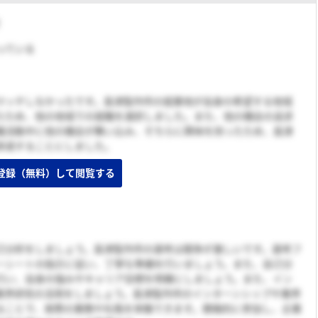
迷っている
マッチしなかったです。島津製作所の就業地が自身の希望する地域
たため、他の地域での就職を選択しました。また、他の機会の追求
職活動中に他の機会が舞い込み、そちらに興味を持ったため、島津
辞退することにしました。
登録（無料）して閲覧する
己分析をしましょう。島津製作所の選考は競争が激しいです。選考フ
ーシートの指示に従い、丁寧な準備を行いましょう。また、自己分
行い、自身の強みやキャリア目標を明確にしましょう。また、イン
業界研究の活用をしましょう。島津製作所のインターンシップや業界
ることで、実際の業務や社風を体験できます。積極的に参加し、企業