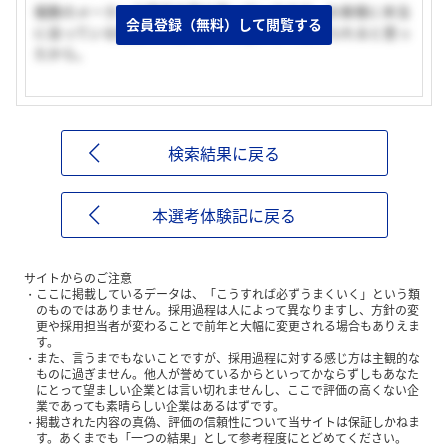
複数のメーカーの商品を取り扱っているので、お客様に本当
会員登録（無料）して閲覧する
に会っている商品をお勧めし、綺麗にして上げられると思っ
たから。
検索結果に戻る
本選考体験記に戻る
サイトからのご注意
ここに掲載しているデータは、「こうすれば必ずうまくいく」という類
のものではありません。採用過程は人によって異なりますし、方針の変
更や採用担当者が変わることで前年と大幅に変更される場合もありえま
す。
また、言うまでもないことですが、採用過程に対する感じ方は主観的な
ものに過ぎません。他人が誉めているからといってかならずしもあなた
にとって望ましい企業とは言い切れませんし、ここで評価の高くない企
業であっても素晴らしい企業はあるはずです。
掲載された内容の真偽、評価の信頼性について当サイトは保証しかねま
す。あくまでも「一つの結果」として参考程度にとどめてください。