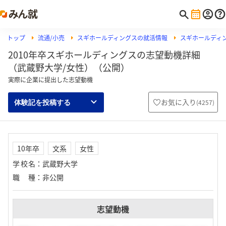
トップ
流通/小売
スギホールディングスの就活情報
スギホールディ
2010年卒スギホールディングスの志望動機詳細
（武蔵野大学/女性）（公開）
実際に企業に提出した志望動機
お気に入り
(
4257
)
体験記を投稿する
10年卒
文系
女性
学校名
：
武蔵野大学
職種
：
非公開
志望動機