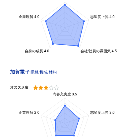
加賀電子
[電機/機械/材料]
オススメ度