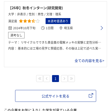
【26卒】秋冬インターン(研究開発)
大学：非表示 / 性別：男性 / 文理：理系
満足度
本選考優遇あり
2024年10月下旬
1日間
埼玉県
選考なし
テーマ：
リサイクルでできた貴金属の電解メッキの実験と定性分析と考察
内容：
基本的には工場の見学と質疑応答、その後は上記で述べた実験の実演と定性分析、考察
全ての内容を見る>
1
公式サイトを見る
この企業をお気に入りした学生が見ている企業