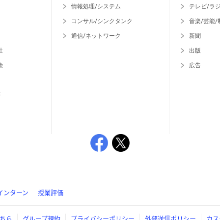
情報処理/システム
テレビ/ラ
コンサル/シンクタンク
音楽/芸能/
通信/ネットワーク
新聞
社
出版
険
広告
等
インターン
授業評価
ちら
グループ規約
プライバシーポリシー
外部送信ポリシー
カス