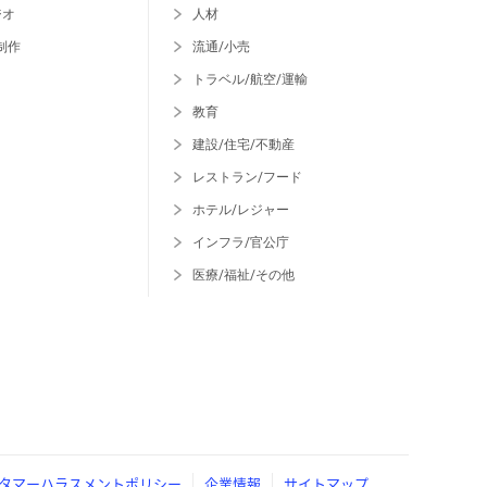
ジオ
人材
制作
流通/小売
トラベル/航空/運輸
教育
建設/住宅/不動産
レストラン/フード
ホテル/レジャー
インフラ/官公庁
医療/福祉/その他
タマーハラスメントポリシー
企業情報
サイトマップ