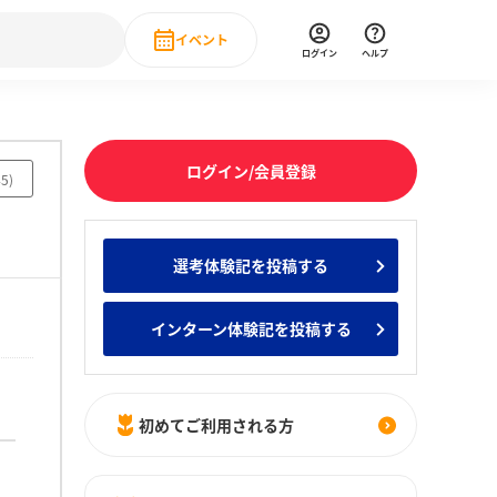
イベント
ログイン
ヘルプ
Event
の新卒就職人気企業ランキング
みんなのインターン人気企業ランキン
直近のイベント一覧
ログイン/会員登録
45
)
もっと見る
 IT・DX現場社員インタビュー
選考体験記を投稿する
の新卒就職人気企業ランキング
みんなのインターン人気企業ランキン
インターン体験記を投稿する
初めてご利用される方