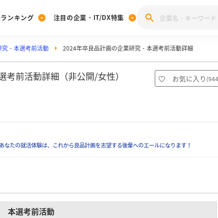
業ランキング
注目の企業・IT/DX特集
研究・本選考前活動
2024年卒良品計画の企業研究・本選考前活動詳細
注目の企業特集
みんなのIT業界新卒就職人気企業ランキング
みんな
[27卒] 本選考体験記投稿キャンペーン
28卒 注目企業特集
27卒 注目企業特集
みんなのDX企業就職ブランド調査
本選考前活動詳細（非公開/女性）
お気に入り
(
94
注目のIT・DX企業特集
28卒 IT・DX企業特集
27卒 IT・DX企業特集
28卒
みんなのIT業界新卒就職人気企業ランキング
みんな
企業研究
あなたの就活体験は、これから良品計画を志望する後輩へのエールになります！
本選考前活動