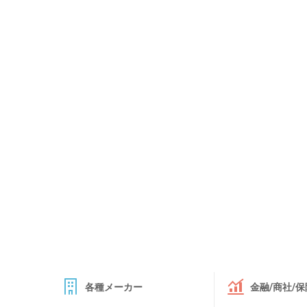
各種メーカー
金融/商社/保