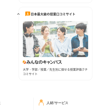
日本最大級の授業口コミサイト
大学・学部／授業／先生別に探せる授業評価クチ
コミサイト
ミ
人材/サービス