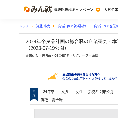
体験記投稿キャンペーン
人気企
トップ
流通/小売
良品計画の就活情報
良品計画の企業
Post
Ranking
PickUp
投稿する
ランキングを見る
注目の企業特集
2024年卒良品計画の総合職の企業研究・
（2023-07-19公開）
企業研究・説明会・OBOG訪問・リクルーター面談
Vote
投票する
良品計画の選考を受けた方へ
動画で知ろう！業界・
後輩のためにアドバイスを残しませんか？
24年卒
文系
女性
学校名
：
非公開
職種
：
総合職