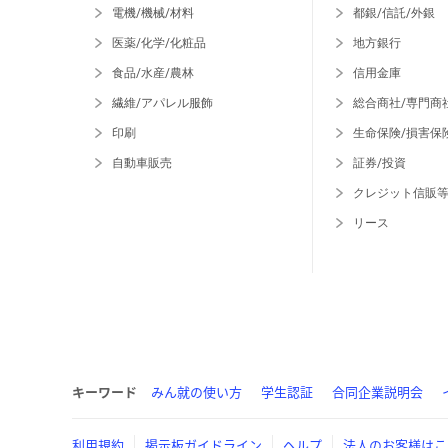
電機/機械/材料
都銀/信託/外銀
医薬/化学/化粧品
地方銀行
食品/水産/農林
信用金庫
繊維/アパレル服飾
総合商社/専門商
印刷
生命保険/損害保
自動車販売
証券/投資
クレジット信販
リース
キーワード
みん就の使い方
学生認証
合同企業説明会
利用規約
掲示板ガイドライン
ヘルプ
法人のお客様はこ