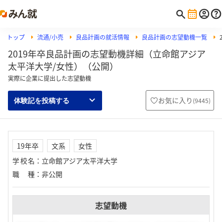
トップ
流通/小売
良品計画の就活情報
良品計画の志望動機一覧
2019年卒良品計画の志望動機詳細（立命館アジア
太平洋大学/女性）（公開）
実際に企業に提出した志望動機
お気に入り
(
9445
)
体験記を投稿する
19年卒
文系
女性
学校名
：
立命館アジア太平洋大学
職種
：
非公開
志望動機