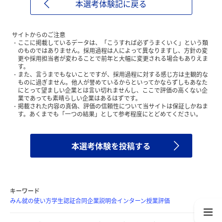
本選考体験記に戻る
サイトからのご注意
ここに掲載しているデータは、「こうすれば必ずうまくいく」という類
のものではありません。採用過程は人によって異なりますし、方針の変
更や採用担当者が変わることで前年と大幅に変更される場合もありえま
す。
また、言うまでもないことですが、採用過程に対する感じ方は主観的な
ものに過ぎません。他人が誉めているからといってかならずしもあなた
にとって望ましい企業とは言い切れませんし、ここで評価の高くない企
業であっても素晴らしい企業はあるはずです。
掲載された内容の真偽、評価の信頼性について当サイトは保証しかねま
す。あくまでも「一つの結果」として参考程度にとどめてください。
本選考体験を投稿する
キーワード
みん就の使い方
学生認証
合同企業説明会
インターン
授業評価