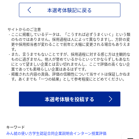
本選考体験記に戻る
サイトからのご注意
ここに掲載しているデータは、「こうすれば必ずうまくいく」という類
のものではありません。採用過程は人によって異なりますし、方針の変
更や採用担当者が変わることで前年と大幅に変更される場合もありえま
す。
また、言うまでもないことですが、採用過程に対する感じ方は主観的な
ものに過ぎません。他人が誉めているからといってかならずしもあなた
にとって望ましい企業とは言い切れませんし、ここで評価の高くない企
業であっても素晴らしい企業はあるはずです。
掲載された内容の真偽、評価の信頼性について当サイトは保証しかねま
す。あくまでも「一つの結果」として参考程度にとどめてください。
本選考体験を投稿する
キーワード
みん就の使い方
学生認証
合同企業説明会
インターン
授業評価