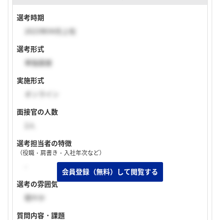
選考時期
2023年04月上旬
選考形式
単独面接
実施形式
オンライン
面接官の人数
2人
選考担当者の特徴
（役職・肩書き・入社年次など）
-
選考の雰囲気
穏やか
質問内容・課題