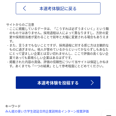
本選考体験記に戻る
サイトからのご注意
ここに掲載しているデータは、「こうすれば必ずうまくいく」という類
のものではありません。採用過程は人によって異なりますし、方針の変
更や採用担当者が変わることで前年と大幅に変更される場合もありえま
す。
また、言うまでもないことですが、採用過程に対する感じ方は主観的な
ものに過ぎません。他人が誉めているからといってかならずしもあなた
にとって望ましい企業とは言い切れませんし、ここで評価の高くない企
業であっても素晴らしい企業はあるはずです。
掲載された内容の真偽、評価の信頼性について当サイトは保証しかねま
す。あくまでも「一つの結果」として参考程度にとどめてください。
本選考体験を投稿する
キーワード
みん就の使い方
学生認証
合同企業説明会
インターン
授業評価