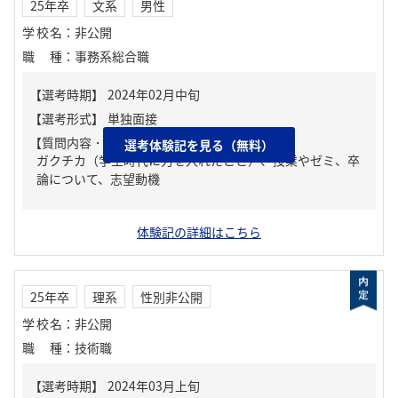
25年卒
文系
男性
学校名
：
非公開
職種
：
事務系総合職
【質問内容・課題】
選考体験記を見る（無料）
ガクチカ（学生時代に力を入れたこと）、授業やゼミ、卒
論について、志望動機
体験記の詳細はこちら
25年卒
理系
性別非公開
学校名
：
非公開
職種
：
技術職