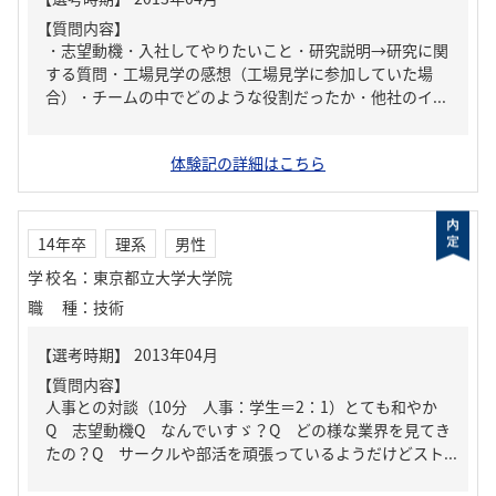
【質問内容】
・志望動機・入社してやりたいこと・研究説明→研究に関
する質問・工場見学の感想（工場見学に参加していた場
合）・チームの中でどのような役割だったか・他社のイ...
体験記の詳細はこちら
14年卒
理系
男性
学校名
：
東京都立大学大学院
職種
：
技術
【質問内容】
人事との対談（10分 人事：学生＝2：1）とても和やか
Q 志望動機Q なんでいすゞ？Q どの様な業界を見てき
たの？Q サークルや部活を頑張っているようだけどスト...