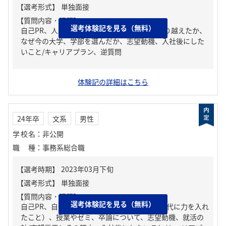
【質問内容・課題】
選考体験記を見る（無料）
自己PR、人生の中で大きな挫折経験。どう乗り越えたか、
なぜ今の大学、学部を選んだか、志望動機、入社後にした
いこと/キャリアプラン、逆質問
体験記の詳細はこちら
24年卒
文系
男性
学校名
：
非公開
職種
：
事務系総合職
【質問内容・課題】
選考体験記を見る（無料）
自己PR、自分の強み/弱み、ガクチカ（学生時代に力を入れ
たこと）、授業やゼミ、卒論について、志望動機、就活の