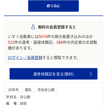
絞り込む
無料の会員登録すると
いすゞ自動車には
5674
件の掲示板書き込みのほか
522
件の選考・面接体験記、
388
件の内定者の志望動
機があります。
ログイン／会員登録
すると閲覧できます。
選考体験記を見る(無料)
26年卒
理系
性別非公開
学校名
：
非公開
職種
：
技術