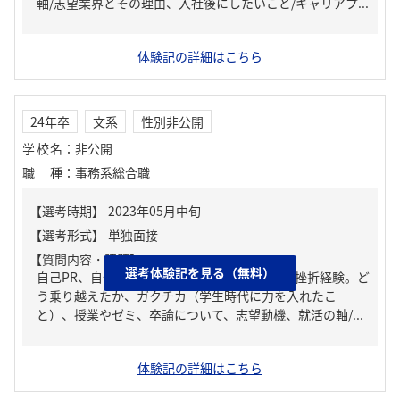
軸/志望業界とその理由、入社後にしたいこと/キャリアプ...
体験記の詳細はこちら
24年卒
文系
性別非公開
学校名
：
非公開
職種
：
事務系総合職
【質問内容・課題】
選考体験記を見る（無料）
自己PR、自分の強み/弱み、人生の中で大きな挫折経験。ど
う乗り越えたか、ガクチカ（学生時代に力を入れたこ
と）、授業やゼミ、卒論について、志望動機、就活の軸/...
体験記の詳細はこちら