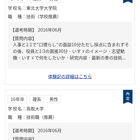
学校名
：
東北大学大学院
職種
：
技術（学校推薦）
【質問内容】
人事と1:1で“口慣らし”の面談10分ただし採点に含まれずそ
の後、役員と1:3の面接30分・いすゞのイメージ・志望動
機・いすゞで何をしたいか・研究内容・最新の車の技術...
体験記の詳細はこちら
16年卒
理系
男性
学校名
：
鳥取大学
職種
：
技術職（推薦）
【質問内容】