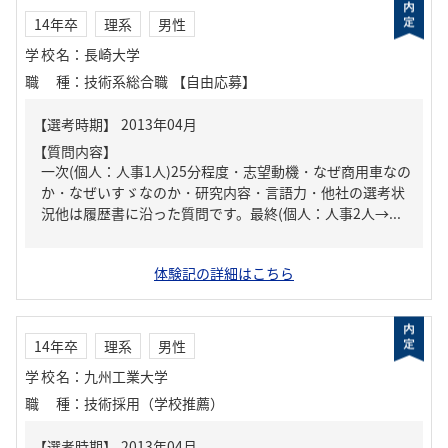
14年卒
理系
男性
学校名
：
長崎大学
職種
：
技術系総合職 【自由応募】
【質問内容】
一次(個人：人事1人)25分程度・志望動機・なぜ商用車なの
か・なぜいすゞなのか・研究内容・言語力・他社の選考状
況他は履歴書に沿った質問です。最終(個人：人事2人→...
体験記の詳細はこちら
14年卒
理系
男性
学校名
：
九州工業大学
職種
：
技術採用（学校推薦）