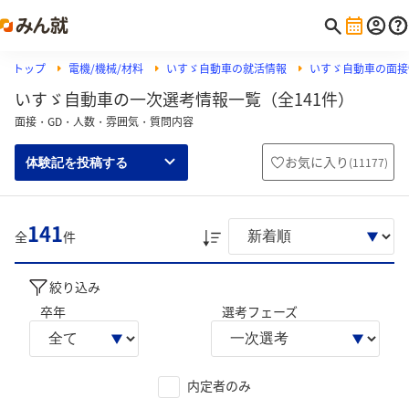
トップ
電機/機械/材料
いすゞ自動車の就活情報
いすゞ自動車の面接
いすゞ自動車の一次選考情報一覧（全141件）
面接・GD・人数・雰囲気・質問内容
お気に入り
(
11177
)
体験記を投稿する
141
全
件
絞り込み
卒年
選考フェーズ
内定者のみ